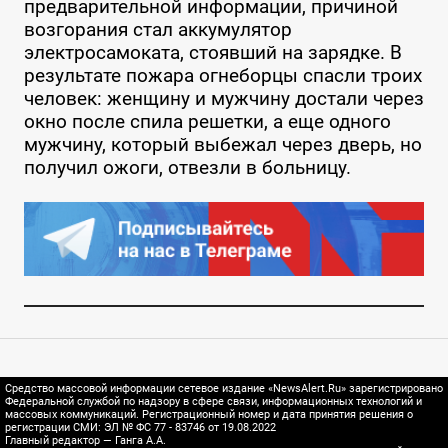
предварительной информации, причиной
возгорания стал аккумулятор
электросамоката, стоявший на зарядке. В
результате пожара огнеборцы спасли троих
человек: женщину и мужчину достали через
окно после спила решетки, а еще одного
мужчину, который выбежал через дверь, но
получил ожоги, отвезли в больницу.
Средство массовой информации сетевое издание «NewsAlert.Ru» зарегистрировано
Федеральной службой по надзору в сфере связи, информационных технологий и
массовых коммуникаций. Регистрационный номер и дата принятия решения о
регистрации СМИ: ЭЛ № ФС 77 - 83746 от 19.08.2022
Главный редактор — Ганга А.А.