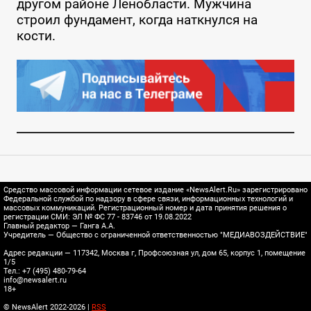
другом районе Ленобласти. Мужчина
строил фундамент, когда наткнулся на
кости.
Средство массовой информации сетевое издание «NewsAlert.Ru» зарегистрировано
Федеральной службой по надзору в сфере связи, информационных технологий и
массовых коммуникаций. Регистрационный номер и дата принятия решения о
регистрации СМИ: ЭЛ № ФС 77 - 83746 от 19.08.2022
Главный редактор — Ганга А.А.
Учредитель — Общество с ограниченной ответственностью "МЕДИАВОЗДЕЙСТВИЕ"
Адрес редакции — 117342, Москва г, Профсоюзная ул, дом 65, корпус 1, помещение
1/5
Тел.: +7 (495) 480-79-64
info@newsalert.ru
18+
© NewsAlert 2022-2026 |
RSS