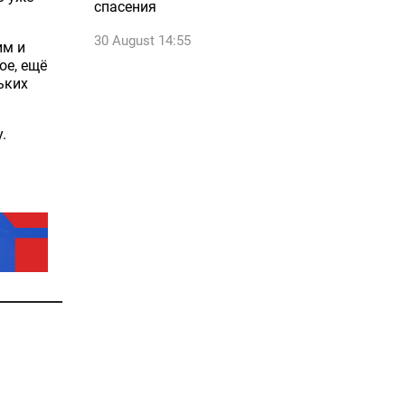
спасения
30 August 14:55
им и
ое, ещё
ьких
у.