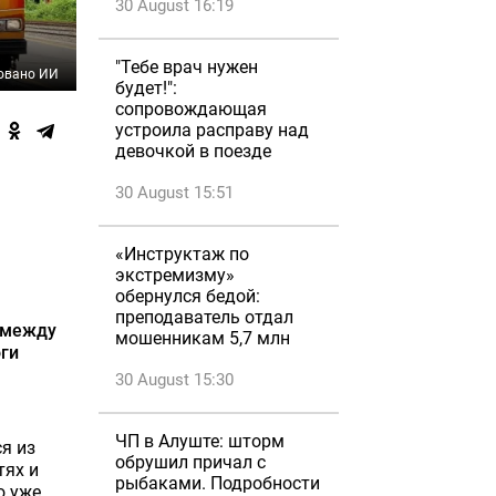
30 August 16:19
"Тебе врач нужен
овано ИИ
будет!":
сопровождающая
устроила расправу над
девочкой в поезде
30 August 15:51
«Инструктаж по
экстремизму»
обернулся бедой:
преподаватель отдал
 между
мошенникам 5,7 млн
ги
30 August 15:30
ЧП в Алуште: шторм
я из
обрушил причал с
тях и
рыбаками. Подробности
о уже