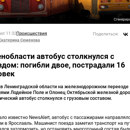
Сгенерир
st 11:32
Происшествия
Поделиться:
Екатерина Семенова
енобласти автобус столкнулся с
здом: погибли двое, пострадали 16
овек
 в Ленинградской области на железнодорожном переезде
иями Лодейное Поле и Олонец Октябрьской железной доро
ический автобус столкнулся с грузовым составом.
ало известно NewsAlert, автобус с пассажирами направлялс
и в Ярославль. Машинист поезда заметил транспорт на пу
лся затормозить, но остановить многотонный состав был