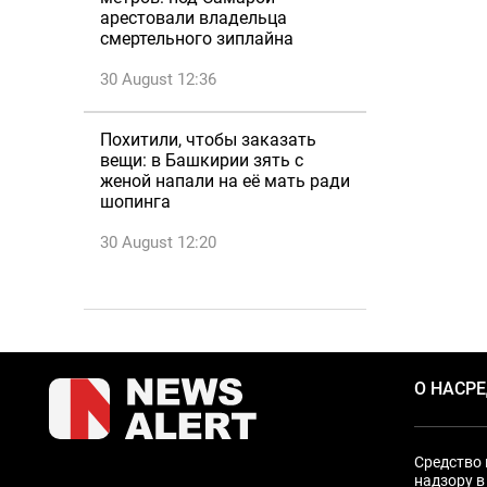
арестовали владельца
смертельного зиплайна
30 August 12:36
Похитили, чтобы заказать
вещи: в Башкирии зять с
женой напали на её мать ради
шопинга
30 August 12:20
О НАС
Р
Средство 
надзору в