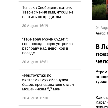
Теперь «Свободен»: житель
Твери сменил имя, чтобы не
платить по кредитам
30 August 16:19
04 Augu
Автор:
"Тебе врач нужен будет!":
сопровождающая устроила
В Л
расправу над девочкой в
пое
поезде
чел
30 August 15:51
Утром
«Инструктаж по
станц
экстремизму» обернулся
турист
бедой: преподаватель отдал
мошенникам 5,7 млн
Как ст
30 August 15:30
Карели
попыта