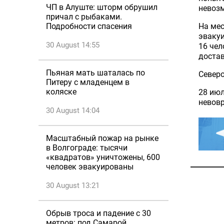
ЧП в Алуште: шторм обрушил
невоз
причал с рыбаками.
На мес
Подробности спасения
эвакуи
30 August 14:55
16 чел
достав
Пьяная мать шаталась по
Северо
Питеру с младенцем в
коляске
28 июл
невовр
30 August 14:04
Масштабный пожар на рынке
в Волгограде: тысячи
«квадратов» уничтожены, 600
человек эвакуированы
30 August 13:21
Обрыв троса и падение с 30
метров: под Самарой