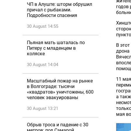
житель
ЧП в Алуште: шторм обрушил
годов
причал с рыбаками.
больни
Подробности спасения
Хинште
30 August 14:55
сторон
пункто
Пьяная мать шаталась по
В этот
Питеру с младенцем в
дрона 
коляске
Вячесл
впосле
30 August 14:04
помощ
11 ма
Масштабный пожар на рынке
переми
в Волгограде: тысячи
госгра
«квадратов» уничтожены, 600
а такж
человек эвакуированы
несмот
только
30 August 13:21
мая во
Обрыв троса и падение с 30
метров: под Самарой