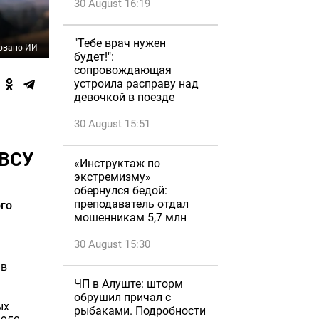
30 August 16:19
"Тебе врач нужен
овано ИИ
будет!":
сопровождающая
устроила расправу над
девочкой в поезде
30 August 15:51
 ВСУ
«Инструктаж по
экстремизму»
обернулся бедой:
преподаватель отдал
ого
мошенникам 5,7 млн
30 August 15:30
 в
ЧП в Алуште: шторм
обрушил причал с
ых
рыбаками. Подробности