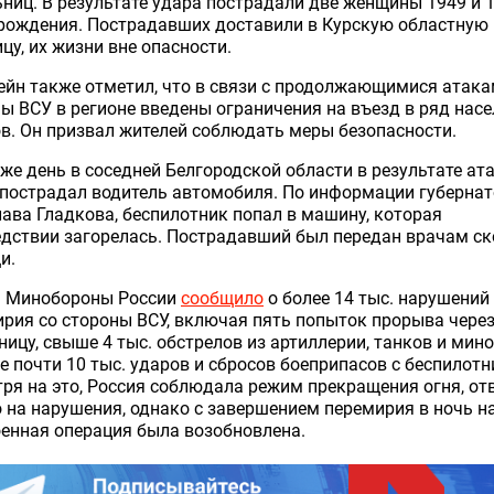
ниц. В результате удара пострадали две женщины 1949 и 
 рождения. Пострадавших доставили в Курскую областную
цу, их жизни вне опасности.
йн также отметил, что в связи с продолжающимися атака
ы ВСУ в регионе введены ограничения на въезд в ряд нас
в. Он призвал жителей соблюдать меры безопасности.
 же день в соседней Белгородской области в результате ат
пострадал водитель автомобиля. По информации губерна
ава Гладкова, беспилотник попал в машину, которая
дствии загорелась. Пострадавший был передан врачам с
и.
я Минобороны России
сообщило
о более 14 тыс. нарушений
рия со стороны ВСУ, включая пять попыток прорыва чере
ницу, свыше 4 тыс. обстрелов из артиллерии, танков и мин
е почти 10 тыс. ударов и сбросов боеприпасов с беспилотн
ря на это, Россия соблюдала режим прекращения огня, от
 на нарушения, однако с завершением перемирия в ночь н
енная операция была возобновлена.