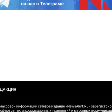
ЕДАКЦИЯ
массовой информации сетевое издание «NewsAlert.Ru» зарегистри
 сфере связи, информационных технологий и массовых коммуникац