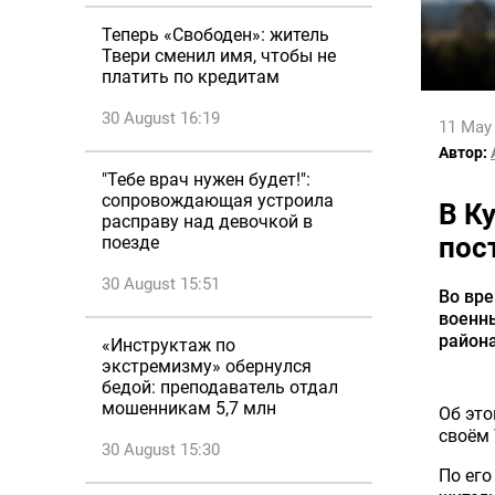
Теперь «Свободен»: житель
Твери сменил имя, чтобы не
платить по кредитам
30 August 16:19
11 May
Автор:
"Тебе врач нужен будет!":
сопровождающая устроила
В К
расправу над девочкой в
пос
поезде
30 August 15:51
Во вре
военны
района
«Инструктаж по
экстремизму» обернулся
бедой: преподаватель отдал
мошенникам 5,7 млн
Об эт
своём 
30 August 15:30
По его