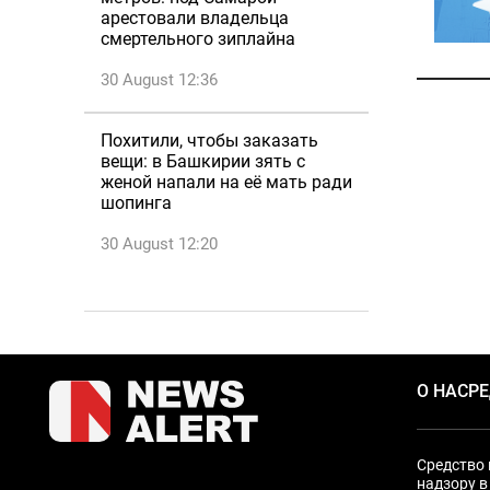
арестовали владельца
смертельного зиплайна
30 August 12:36
Похитили, чтобы заказать
вещи: в Башкирии зять с
женой напали на её мать ради
шопинга
30 August 12:20
О НАС
Р
Средство 
надзору в