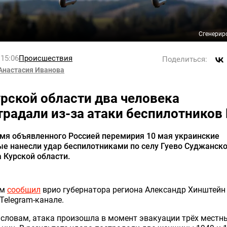
Сгенерир
 15:06
Происшествия
Поделиться:
Анастасия Иванова
урской области два человека
традали из-за атаки беспилотников
мя объявленного Россией перемирия 10 мая украинские
е нанесли удар беспилотниками по селу Гуево Суджанск
 Курской области.
ом
сообщил
врио губернатора региона Александр Хинштейн
Telegram-канале.
 словам, атака произошла в момент эвакуации трёх местн