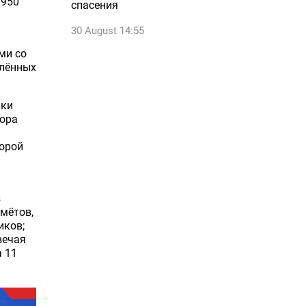
1950
спасения
30 August 14:55
ми со
елённых
аки
тора
корой
з
омётов,
иков;
вечая
а 11