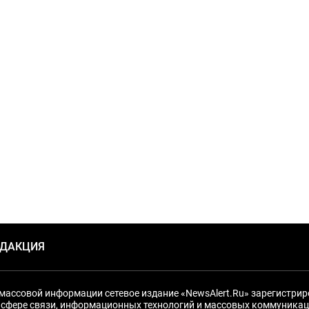
ЕДАКЦИЯ
массовой информации сетевое издание «NewsAlert.Ru» зарегистри
 сфере связи, информационных технологий и массовых коммуникац