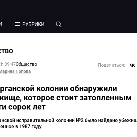
И
РУБРИКИ
СТВО
h 09:47
Общество
Поделиться:
Марина Попова
урганской колонии обнаружили
жище, которое стоит затопленным
ти сорок лет
ганской исправительной колонии №2 было найдено убежищ
енное в 1987 году.