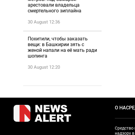
арестовали владельца
смертельного зиплайна
30 August 12:36
Похитили, чтобы заказать
вещи: в Башкирии зять с
женой напали на её мать ради
шопинга
30 August 12:20
О НАС
Р
Средство 
надзору в