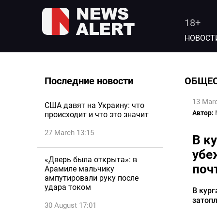
18+
НОВОСТ
Последние новости
ОБЩЕ
13 Marc
США давят на Украину: что
Автор:
происходит и что это значит
27 March 13:15
В к
убе
«Дверь была открыта»: в
поч
Арамиле мальчику
ампутировали руку после
удара током
В кур
затопл
30 August 17:01