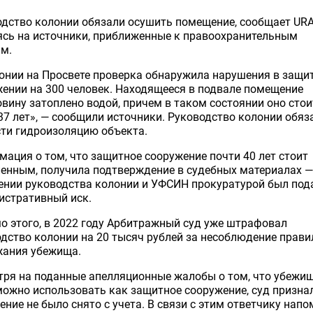
дство колонии обязали осушить помещение, сообщает URA
ясь на источники, приближенные к правоохранительным
ам.
онии на Просвете проверка обнаружила нарушения в защи
ении на 300 человек. Находящееся в подвале помещение
вину затоплено водой, причем в таком состоянии оно стои
37 лет», — сообщили источники. Руководство колонии обяз
ти гидроизоляцию объекта.
ация о том, что защитное сооружение почти 40 лет стоит
енным, получила подтверждение в судебных материалах —
ении руководства колонии и УФСИН прокуратурой был под
истративный иск.
 этого, в 2022 году Арбитражный суд уже штрафовал
дство колонии на 20 тысяч рублей за несоблюдение прави
жания убежища.
ря на поданные апелляционные жалобы о том, что убежи
ожно использовать как защитное сооружение, суд признал
ние не было снято с учета. В связи с этим ответчику напо