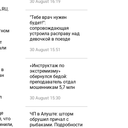
30 August 16:19
.RU,
"Тебе врач нужен
будет!":
сопровождающая
тном
устроила расправу над
девочкой в поезде
т
али
30 August 15:51
«Инструктаж по
 в
экстремизму»
ан
обернулся бедой:
преподаватель отдал
мошенникам 5,7 млн
л
30 August 15:30
ще
ЧП в Алуште: шторм
, что
обрушил причал с
мнили,
рыбаками. Подробности