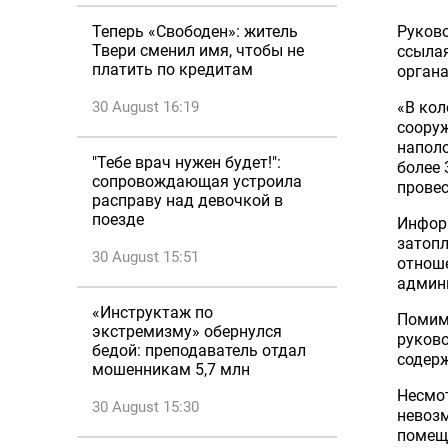
Теперь «Свободен»: житель
Руково
Твери сменил имя, чтобы не
ссыла
платить по кредитам
орган
30 August 16:19
«В кол
сооруж
наполо
"Тебе врач нужен будет!":
более 
сопровождающая устроила
провес
расправу над девочкой в
поезде
Информ
затопл
30 August 15:51
отнош
админ
«Инструктаж по
Помимо
экстремизму» обернулся
руково
бедой: преподаватель отдал
содер
мошенникам 5,7 млн
Несмот
30 August 15:30
невозм
помеще