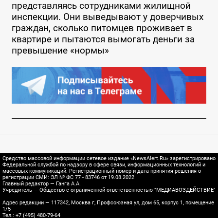
представляясь сотрудниками жилищной
инспекции. Они выведывают у доверчивых
граждан, сколько питомцев проживает в
квартире и пытаются вымогать деньги за
превышение «нормы»
Средство массовой информации сетевое издание «NewsAlert.Ru» зарегистрировано
Федеральной службой по надзору в сфере связи, информационных технологий и
массовых коммуникаций. Регистрационный номер и дата принятия решения о
регистрации СМИ: ЭЛ № ФС 77 - 83746 от 19.08.2022
Главный редактор — Ганга А.А.
Учредитель — Общество с ограниченной ответственностью "МЕДИАВОЗДЕЙСТВИЕ"
Адрес редакции — 117342, Москва г, Профсоюзная ул, дом 65, корпус 1, помещение
1/5
Тел.: +7 (495) 480-79-64