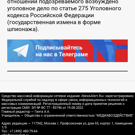
отношении подозреваемого возбуждено
уголовное дело по статье 275 Уголовного
кодекса Российской Федерации
(государственная измена в форме
шпионажа).
Средство массовой информации сетевое издание «NewsAlert.Ru» зарегистрировано
Федеральной службой по надзору в сфере связи, информационных технологий и
массовых коммуникаций. Регистрационный номер и дата принятия решения о
регистрации СМИ: ЭЛ № ФС 77 - 83746 от 19.08.2022
Главный редактор — Ганга А.А.
Учредитель — Общество с ограниченной ответственностью "МЕДИАВОЗДЕЙСТВИЕ"
Адрес редакции — 117342, Москва г, Профсоюзная ул, дом 65, корпус 1, помещение
1/5
Тел.: +7 (495) 480-79-64