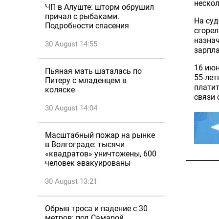
нескол
ЧП в Алуште: шторм обрушил
причал с рыбаками.
На суд
Подробности спасения
сгорел
назнач
30 August 14:55
зарпла
16 июн
Пьяная мать шаталась по
55-лет
Питеру с младенцем в
плати
коляске
связи 
30 August 14:04
Масштабный пожар на рынке
в Волгограде: тысячи
«квадратов» уничтожены, 600
человек эвакуированы
30 August 13:21
Обрыв троса и падение с 30
метров: под Самарой