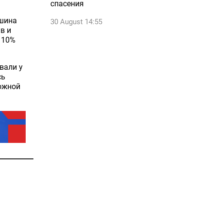
спасения
ашина
30 August 14:55
в и
 10%
вали у
сь
можной