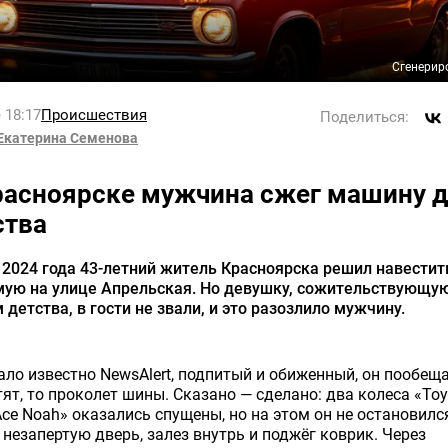
Сгенерир
 18:17
Происшествия
Поделиться:
Екатерина Семенова
расноярске мужчина сжег машину д
ства
2024 года 43-летний житель Красноярска решил навестит
ую на улице Апрельская. Но девушку, сожительствующую
 детства, в гости не звали, и это разозлило мужчину.
ало известно NewsAlert, подпитый и обиженный, он пообеща
тят, то проколет шины. Сказано — сделано: два колеса «Toy
ce Noah» оказались спущены, но на этом он не остановилс
незапертую дверь, залез внутрь и поджёг коврик. Через