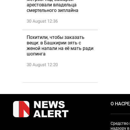
арестовали владельца
смертельного зиплайна
30 August 12:36
Похитили, чтобы заказать
вещи: в Башкирии зять с
женой напали на её мать ради
шопинга
30 August 12:20
О НАС
Р
Средство 
надзору в