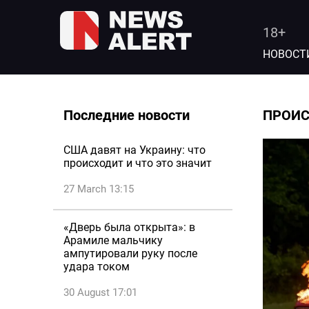
18+
НОВОСТ
Последние новости
ПРОИ
США давят на Украину: что
происходит и что это значит
27 March 13:15
«Дверь была открыта»: в
Арамиле мальчику
ампутировали руку после
удара током
30 August 17:01