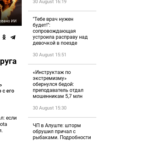
30 August 16:19
"Тебе врач нужен
овано ИИ
будет!":
сопровождающая
устроила расправу над
девочкой в поезде
30 August 15:51
руга
«Инструктаж по
экстремизму»
обернулся бедой:
ь
преподаватель отдал
 с его
мошенникам 5,7 млн
30 August 15:30
л: если
ota
ЧП в Алуште: шторм
я.
обрушил причал с
рыбаками. Подробности