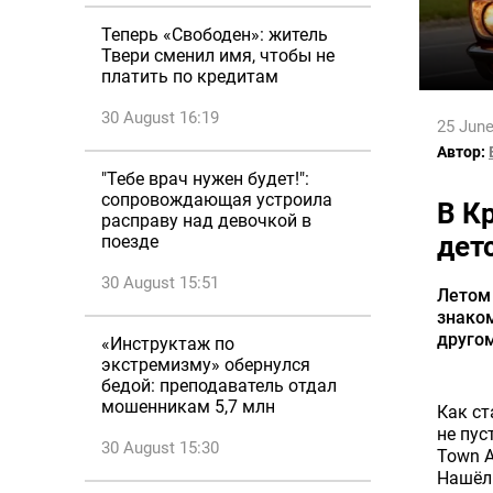
Теперь «Свободен»: житель
Твери сменил имя, чтобы не
платить по кредитам
30 August 16:19
25 June
Автор:
"Тебе врач нужен будет!":
сопровождающая устроила
В К
расправу над девочкой в
дет
поезде
30 August 15:51
Летом 
знаком
другом
«Инструктаж по
экстремизму» обернулся
бедой: преподаватель отдал
мошенникам 5,7 млн
Как ст
не пус
30 August 15:30
Town A
Нашёл 