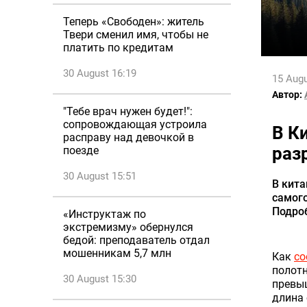
Теперь «Свободен»: житель
Твери сменил имя, чтобы не
платить по кредитам
30 August 16:19
15 Augu
Автор:
"Тебе врач нужен будет!":
сопровождающая устроила
В К
расправу над девочкой в
раз
поезде
30 August 15:51
В кита
самого
Подроб
«Инструктаж по
экстремизму» обернулся
бедой: преподаватель отдал
мошенникам 5,7 млн
Как
со
полотн
30 August 15:30
превы
длина 