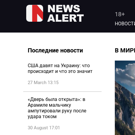
18+
НОВОСТ
Последние новости
В МИР
США давят на Украину: что
происходит и что это значит
27 March 13:15
«Дверь была открыта»: в
Арамиле мальчику
ампутировали руку после
удара током
30 August 17:01