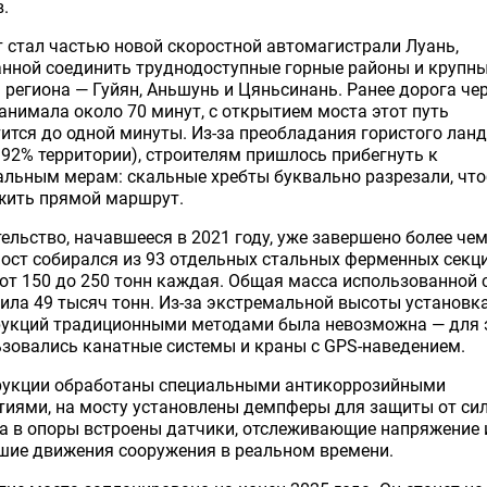
.
 стал частью новой скоростной автомагистрали Луань,
нной соединить труднодоступные горные районы и крупн
 региона — Гуйян, Аньшунь и Цяньсинань. Ранее дорога че
анимала около 70 минут, с открытием моста этот путь
ится до одной минуты. Из-за преобладания гористого ла
 92% территории), строителям пришлось прибегнуть к
альным мерам: скальные хребты буквально разрезали, чт
жить прямой маршрут.
ельство, начавшееся в 2021 году, уже завершено более чем
ост собирался из 93 отдельных стальных ферменных секц
от 150 до 250 тонн каждая. Общая масса использованной 
ила 49 тысяч тонн. Из-за экстремальной высоты установк
рукций традиционными методами была невозможна — для 
зовались канатные системы и краны с GPS-наведением.
рукции обработаны специальными антикоррозийными
иями, на мосту установлены демпферы для защиты от си
 а в опоры встроены датчики, отслеживающие напряжение 
шие движения сооружения в реальном времени.