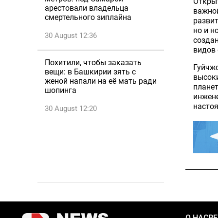
Открыт
арестовали владельца
важно
смертельного зиплайна
развит
но и н
30 August 12:36
созда
видов 
Похитили, чтобы заказать
Гуйчж
вещи: в Башкирии зять с
высоки
женой напали на её мать ради
планет
шопинга
инжен
настоя
30 August 12:20
О НАС
Р