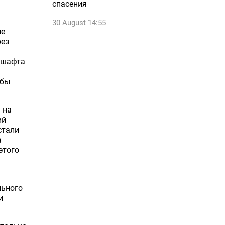
спасения
30 August 14:55
ые
рез
ндшафта
обы
 на
ий
стали
а
этого
льного
и