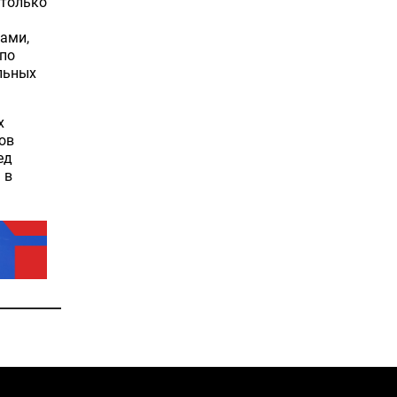
 только
ами,
 по
льных
х
ов
ед
 в