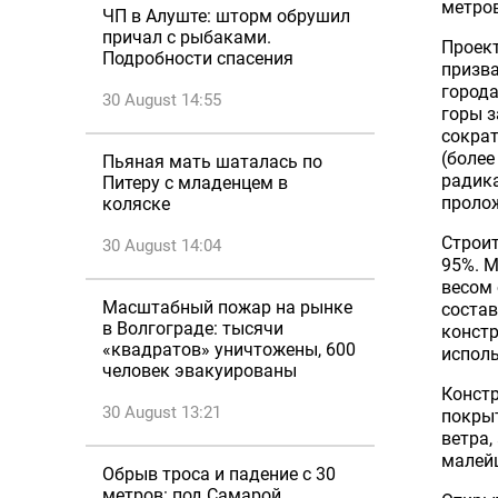
метров
ЧП в Алуште: шторм обрушил
причал с рыбаками.
Проект
Подробности спасения
призва
города
30 August 14:55
горы з
сократ
(более
Пьяная мать шаталась по
радик
Питеру с младенцем в
проло
коляске
Строит
30 August 14:04
95%. М
весом 
Масштабный пожар на рынке
состав
в Волгограде: тысячи
конст
«квадратов» уничтожены, 600
исполь
человек эвакуированы
Конст
30 August 13:21
покрыт
ветра,
малей
Обрыв троса и падение с 30
метров: под Самарой