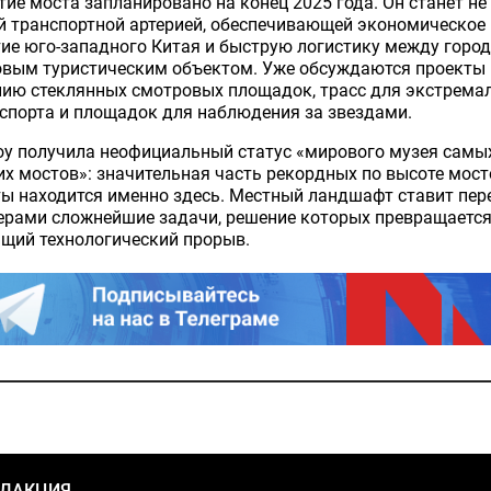
ие моста запланировано на конец 2025 года. Он станет не
й транспортной артерией, обеспечивающей экономическое
ие юго-западного Китая и быструю логистику между город
овым туристическим объектом. Уже обсуждаются проекты
нию стеклянных смотровых площадок, трасс для экстрема
спорта и площадок для наблюдения за звездами.
оу получила неофициальный статус «мирового музея самы
х мостов»: значительная часть рекордных по высоте мост
ы находится именно здесь. Местный ландшафт ставит пер
ерами сложнейшие задачи, решение которых превращается
щий технологический прорыв.
ЕДАКЦИЯ