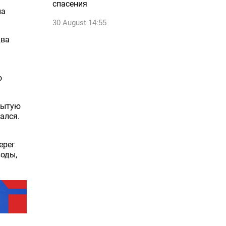
спасения
на
30 August 14:55
два
о
рытую
чался.
ерег
воды,