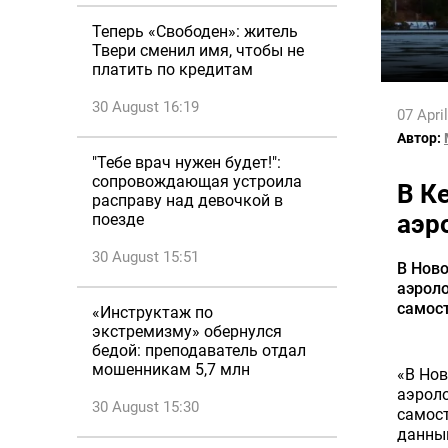
Теперь «Свободен»: житель
Твери сменил имя, чтобы не
платить по кредитам
30 August 16:19
07 Apri
Автор:
"Тебе врач нужен будет!":
сопровождающая устроила
В К
расправу над девочкой в
аэр
поезде
30 August 15:51
В Нов
аэроло
самост
«Инструктаж по
экстремизму» обернулся
бедой: преподаватель отдал
мошенникам 5,7 млн
«В Но
аэроло
30 August 15:30
самост
данный