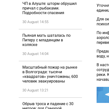
ЧП в Алуште: шторм обрушил
Уточня
причал с рыбаками.
единиц
Подробности спасения
Для ок
30 August 14:55
психол
По инф
Пьяная мать шаталась по
аэроло
Питеру с младенцем в
переве
коляске
Предва
30 August 14:04
воду, 
В нас
Масштабный пожар на рынке
сотруд
в Волгограде: тысячи
реки. 
«квадратов» уничтожены, 600
начав
человек эвакуированы
30 August 13:21
Обрыв троса и падение с 30
метров: под Самарой