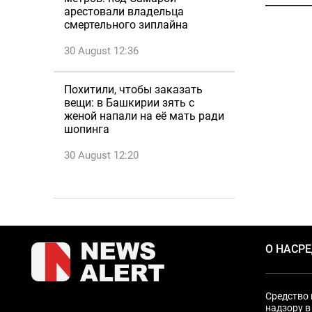
арестовали владельца
смертельного зиплайна
30 August 12:36
Похитили, чтобы заказать
вещи: в Башкирии зять с
женой напали на её мать ради
шопинга
30 August 12:20
О НАС
Р
Средство 
надзору в