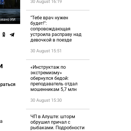
30 August 16:19
"Тебе врач нужен
овано ИИ
будет!":
сопровождающая
устроила расправу над
девочкой в поезде
30 August 15:51
и
«Инструктаж по
экстремизму»
обернулся бедой:
преподаватель отдал
браться
мошенникам 5,7 млн
30 August 15:30
ЧП в Алуште: шторм
на
обрушил причал с
рыбаками. Подробности