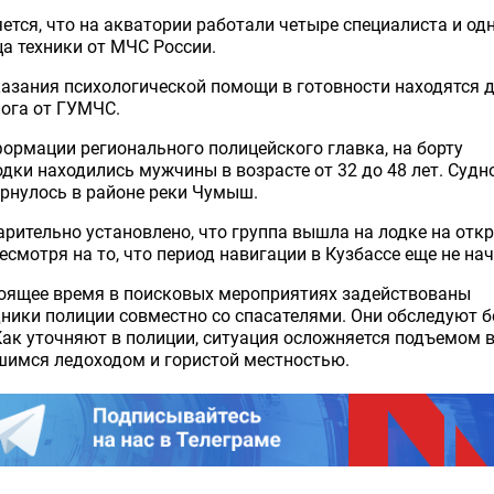
ется, что на акватории работали четыре специалиста и од
а техники от МЧС России.
азания психологической помощи в готовности находятся 
ога от ГУМЧС.
ормации регионального полицейского главка, на борту
дки находились мужчины в возрасте от 32 до 48 лет. Судн
рнулось в районе реки Чумыш.
рительно установлено, что группа вышла на лодке на отк
несмотря на то, что период навигации в Кузбассе еще не на
тоящее время в поисковых мероприятиях задействованы
ники полиции совместно со спасателями. Они обследуют б
Как уточняют в полиции, ситуация осложняется подъемом 
шимся ледоходом и гористой местностью.