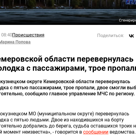
Сгенерир
l 08:40
Происшествия
Поделиться:
Марина Попова
емеровской области перевернулась
олодка с пассажирами, трое пропал
окузнецком округе Кемеровской области перевернулась
дка с пятью пассажирами, трое пропали, двое смогли вы
оятельно, сообщило главное управление МЧС по региону.
вокузнецком МО (муниципальном округе) перевернулась
дка с пятью людьми. Двое из находившихся на борту
оятельно добрались до берега, судьба оставшихся троих 
 момент неизвестна», - говорится в
сообщении
ведомства.