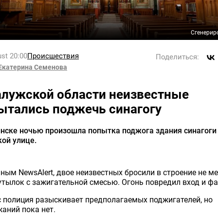
Сгенерир
st 20:00
Происшествия
Поделиться:
Екатерина Семенова
алужской области неизвестные
ытались поджечь синагогу
нске ночью произошла попытка поджога здания синагоги
ой улице.
ным NewsAlert, двое неизвестных бросили в строение не м
утылок с зажигательной смесью. Огонь повредил вход и фа
 полиция разыскивает предполагаемых поджигателей, но
аний пока нет.