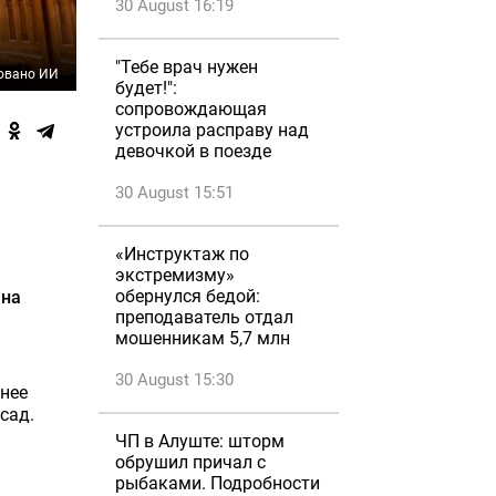
30 August 16:19
"Тебе врач нужен
овано ИИ
будет!":
сопровождающая
устроила расправу над
девочкой в поезде
30 August 15:51
«Инструктаж по
экстремизму»
обернулся бедой:
 на
преподаватель отдал
мошенникам 5,7 млн
30 August 15:30
енее
сад.
ЧП в Алуште: шторм
обрушил причал с
рыбаками. Подробности