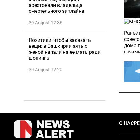
арестовали владельца
смертельного зиплайна
30 August 12:36
Ранее
советс
Похитили, чтобы заказать
дома п
вещи: в Башкирии зять с
газами
женой напали на её мать ради
шопинга
30 August 12:20
О НАС
Р