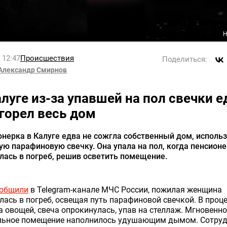
Н
l 12:47
Происшествия
Поделиться:
Александр Смирнов
алуге из-за упавшей на пол свечки е
сгорел весь дом
нерка в Калуге едва не сожгла собственный дом, исполь
ю парафиновую свечку. Она упала на пол, когда пенсион
лась в погреб, решив осветить помещение.
общили
в Telegram-канале МЧС России, пожилая женщина
лась в погреб, освещая путь парафиновой свечкой. В проц
 овощей, свеча опрокинулась, упав на стеллаж. Мгновенно
льное помещение наполнилось удушающим дымом. Сотру