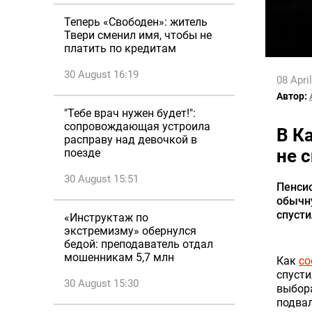
Теперь «Свободен»: житель
Твери сменил имя, чтобы не
платить по кредитам
30 August 16:19
08 Apri
Автор:
"Тебе врач нужен будет!":
сопровождающая устроила
В К
расправу над девочкой в
не 
поезде
30 August 15:51
Пенсио
обычну
спусти
«Инструктаж по
экстремизму» обернулся
бедой: преподаватель отдал
мошенникам 5,7 млн
Как
со
спусти
30 August 15:30
выбора
подва