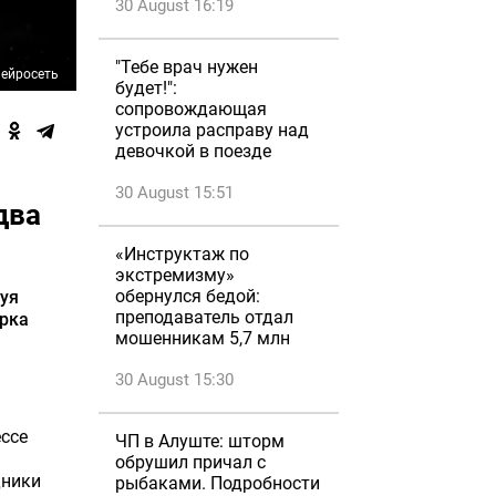
30 August 16:19
"Тебе врач нужен
ейросеть
будет!":
сопровождающая
устроила расправу над
девочкой в поезде
30 August 15:51
два
«Инструктаж по
экстремизму»
обернулся бедой:
зуя
преподаватель отдал
ерка
мошенникам 5,7 млн
30 August 15:30
ессе
ЧП в Алуште: шторм
обрушил причал с
дники
рыбаками. Подробности