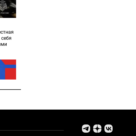
естная
 себя
ыми