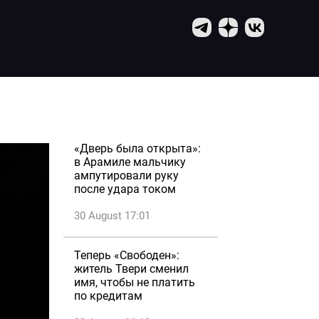
«Дверь была открыта»:
в Арамиле мальчику
ампутировали руку
после удара током
30 August 17:01
Теперь «Свободен»:
житель Твери сменил
имя, чтобы не платить
по кредитам