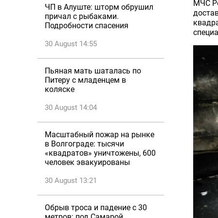
МЧС Ро
ЧП в Алуште: шторм обрушил
достав
причал с рыбаками.
квадра
Подробности спасения
специа
30 August 14:55
Пьяная мать шаталась по
Питеру с младенцем в
коляске
30 August 14:04
Масштабный пожар на рынке
в Волгограде: тысячи
«квадратов» уничтожены, 600
человек эвакуированы
30 August 13:21
Обрыв троса и падение с 30
метров: под Самарой