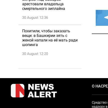
арестовали владельца
смертельного зиплайна
30 August 12:36
Похитили, чтобы заказать
вещи: в Башкирии зять с
женой напали на её мать ради
шопинга
30 August 12:20
О НАС
Р
Средство 
надзору в