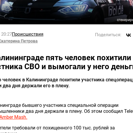
сгенерир
l 20:27
Происшествия
Поделиться:
Екатерина Петрова
алининграде пять человек похитили
стника СВО и вымогали у него деньг
 человек в Калининграде похитили участника спецопера
и два дня держали его в плену.
нинграде бывшего участника специальной операции
шленники два дня держали в плену. Об этом сообщил Tele
Amber Mash.
тели требовали от похищенного 100 тыс. рублей за