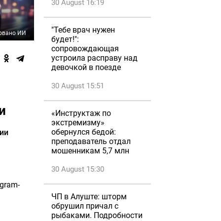
30 August 16:19
"Тебе врач нужен
овано ИИ
будет!":
сопровождающая
устроила расправу над
девочкой в поезде
30 August 15:51
и
«Инструктаж по
экстремизму»
обернулся бедой:
ции
преподаватель отдал
мошенникам 5,7 млн
30 August 15:30
gram-
ЧП в Алуште: шторм
обрушил причал с
рыбаками. Подробности