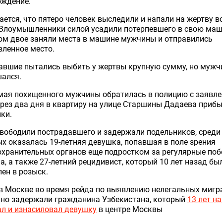
ождение.
ется, что пятеро человек выследили и напали на жертву в
 Злоумышленники силой усадили потерпевшего в свою маш
ом двое заняли места в машине мужчины и отправились
вленное место.
вшие пытались выбить у жертвы крупную сумму, но мужч
шался.
мая похищенного мужчины обратилась в полицию с заявле
рез два дня в квартиру на улице Старшины Дадаева приб
ки.
вободили пострадавшего и задержали подельников, среди
х оказалась 19-летняя девушка, попавшая в поле зрения
хранительных органов еще подростком за регулярные поб
а, а также 27-летний рецидивист, который 10 лет назад бы
ен в розыск.
в Москве во время рейда по выявлению нелегальных мигр
йно задержали гражданина Узбекистана, который
13 лет н
л и изнасиловал девушку
в центре Москвы