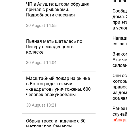
освоб
ЧП в Алуште: шторм обрушил
причал с рыбаками.
Сообща
Подробности спасения
дома.
при эт
30 August 14:55
в усло
Напада
Пьяная мать шаталась по
согла
Питеру с младенцем в
коляске
Знако
Уже че
30 August 14:04
силови
Они ос
Масштабный пожар на рынке
которы
в Волгограде: тысячи
правоо
«квадратов» уничтожены, 600
из дом
человек эвакуированы
объявл
30 August 13:21
Ранее 
случа
обокра
Обрыв троса и падение с 30
метров: под Самарой