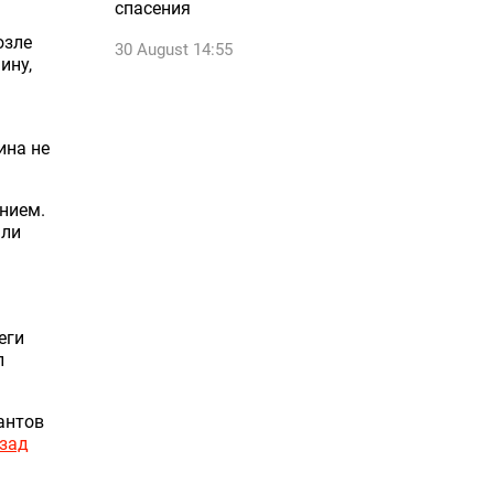
спасения
озле
30 August 14:55
ину,
ина не
нием.
ыли
еги
л
антов
азад