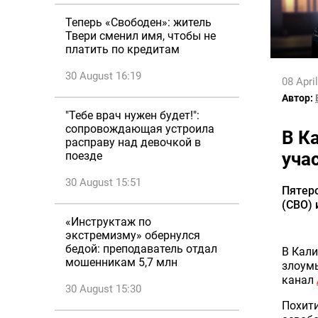
Теперь «Свободен»: житель
Твери сменил имя, чтобы не
платить по кредитам
30 August 16:19
08 Apri
Автор:
"Тебе врач нужен будет!":
сопровождающая устроила
В К
расправу над девочкой в
уча
поезде
30 August 15:51
Пятеро
(СВО) 
«Инструктаж по
экстремизму» обернулся
бедой: преподаватель отдал
В Кали
мошенникам 5,7 млн
злоумы
канал
30 August 15:30
Похити