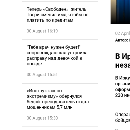
Теперь «Свободен»: житель
Твери сменил имя, чтобы не
платить по кредитам
30 August 16:19
02 Apri
Автор:
"Тебе врач нужен будет!":
сопровождающая устроила
В И
расправу над девочкой в
нез
поезде
30 August 15:51
В Ирк
органи
оформ
«Инструктаж по
230 ин
экстремизму» обернулся
бедой: преподаватель отдал
мошенникам 5,7 млн
Опера
30 August 15:30
бойцо