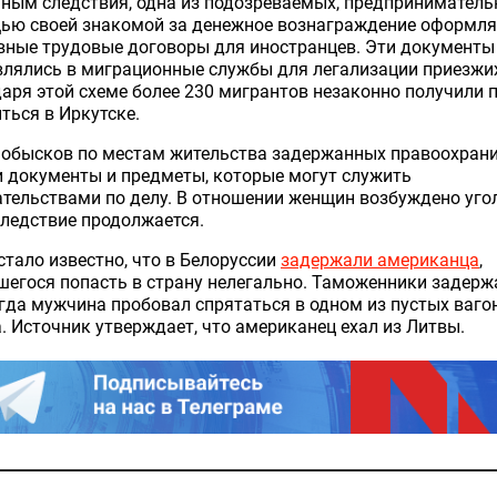
ным следствия, одна из подозреваемых, предпринимательн
ью своей знакомой за денежное вознаграждение оформл
вные трудовые договоры для иностранцев. Эти документы
лялись в миграционные службы для легализации приезжи
аря этой схеме более 230 мигрантов незаконно получили 
ться в Иркутске.
 обысков по местам жительства задержанных правоохран
 документы и предметы, которые могут служить
тельствами по делу. В отношении женщин возбуждено уго
следствие продолжается.
стало известно, что в Белоруссии
задержали американца
,
егося попасть в страну нелегально. Таможенники задерж
огда мужчина пробовал спрятаться в одном из пустых ваго
. Источник утверждает, что американец ехал из Литвы.