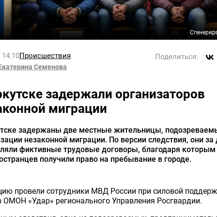
Сгенерир
l 14:10
Происшествия
Поделиться:
Екатерина Семенова
ркутске задержали организаторов
аконной миграции
утске задержаны две местные жительницы, подозреваем
зации незаконной миграции. По версии следствия, они за
ляли фиктивные трудовые договоры, благодаря которым
остранцев получили право на пребывание в городе.
цию провели сотрудники МВД России при силовой поддерж
в ОМОН «Удар» регионального Управления Росгвардии.