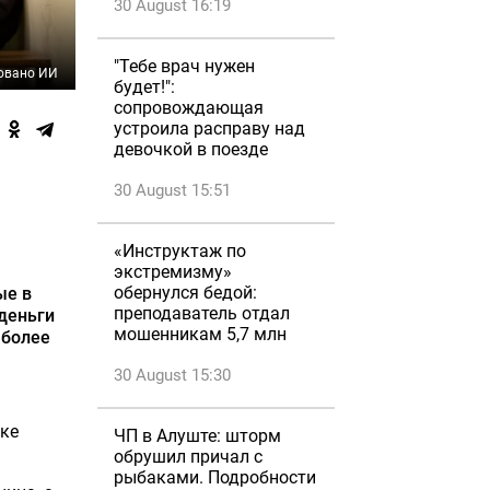
30 August 16:19
"Тебе врач нужен
овано ИИ
будет!":
сопровождающая
устроила расправу над
девочкой в поезде
30 August 15:51
«Инструктаж по
экстремизму»
обернулся бедой:
ые в
преподаватель отдал
 деньги
мошенникам 5,7 млн
 более
30 August 15:30
ке
ЧП в Алуште: шторм
обрушил причал с
рыбаками. Подробности