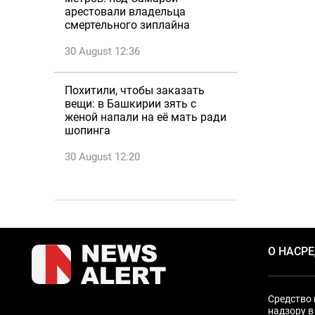
арестовали владельца
смертельного зиплайна
30 August 12:36
Похитили, чтобы заказать
вещи: в Башкирии зять с
женой напали на её мать ради
шопинга
30 August 12:20
О НАС
Р
Средство 
надзору в