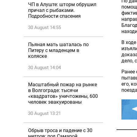
По дан
ЧП в Алуште: шторм обрушил
помощ
причал с рыбаками.
фикти
Подробности спасения
направ
Благод
30 August 14:55
находи
В ходе
Пьяная мать шаталась по
изъяли
Питеру с младенцем в
доказа
коляске
дело, 
30 August 14:04
Ранее 
пытавш
его, к
Масштабный пожар на рынке
поезда
в Волгограде: тысячи
«квадратов» уничтожены, 600
человек эвакуированы
30 August 13:21
Обрыв троса и падение с 30
метров: под Самарой