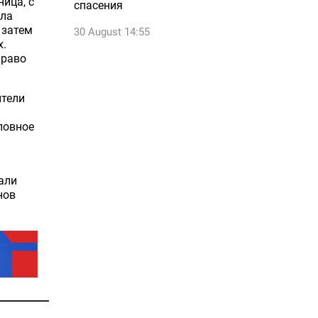
ица, с
спасения
яла
 затем
30 August 14:55
х.
право
ители
ловное
али
нов