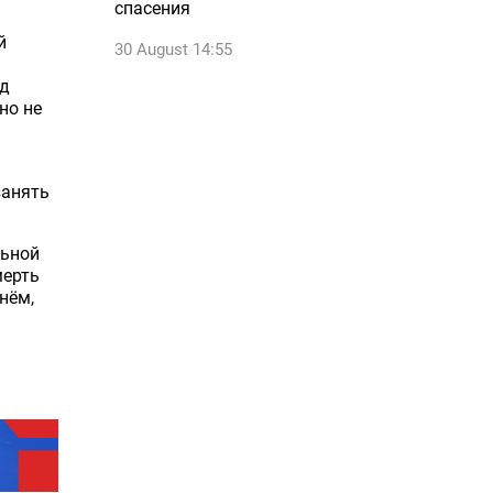
спасения
й
30 August 14:55
од
но не
занять
льной
мерть
нём,
.