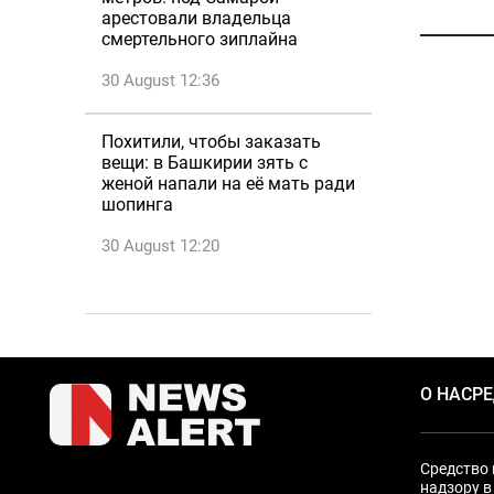
арестовали владельца
смертельного зиплайна
30 August 12:36
Похитили, чтобы заказать
вещи: в Башкирии зять с
женой напали на её мать ради
шопинга
30 August 12:20
О НАС
Р
Средство 
надзору в