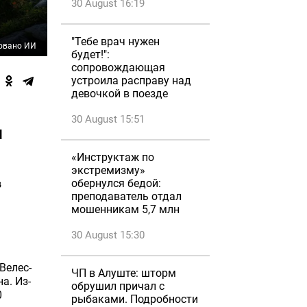
30 August 16:19
"Тебе врач нужен
овано ИИ
будет!":
сопровождающая
устроила расправу над
девочкой в поезде
30 August 15:51
и
«Инструктаж по
экстремизму»
обернулся бедой:
в
преподаватель отдал
мошенникам 5,7 млн
30 August 15:30
Велес-
ЧП в Алуште: шторм
а. Из-
обрушил причал с
0
рыбаками. Подробности