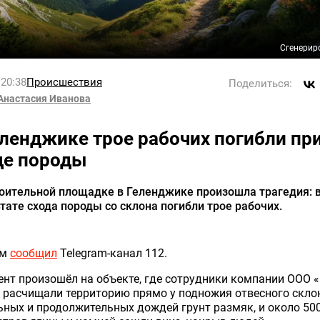
Сгенерир
 20:38
Происшествия
Поделиться:
Анастасия Иванова
еленджике трое рабочих погибли пр
де породы
оительной площадке в Геленджике произошла трагедия: 
тате схода породы со склона погибли трое рабочих.
ом
сообщил
Telegram-канал 112.
нт произошёл на объекте, где сотрудники компании ООО «
 расчищали территорию прямо у подножия отвесного склон
ьных и продолжительных дождей грунт размяк, и около 50