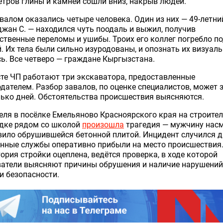
тров глины и камней сошли вниз, накрыв людей.
валом оказались четыре человека. Один из них — 49-летни
жан С. — находился чуть поодаль и выжил, получив
твенные переломы и ушибы. Троих его коллег погребло п
. Их тела были сильно изуродованы, и опознать их визуаль
ь. Все четверо — граждане Кыргызстана.
те ЧП работают три экскаватора, предоставленные
дателем. Разбор завалов, по оценке специалистов, может 
ько дней. Обстоятельства происшествия выясняются.
еля в посёлке Емельяново Красноярского края на строите
дке рядом со школой
произошла
трагедия — мужчину нас
ило обрушившейся бетонной плитой. Инцидент случился д
нные службы оперативно прибыли на место происшествия
ория стройки оцеплена, ведётся проверка, в ходе которой
ватели выясняют причины обрушения и наличие нарушений
и безопасности.