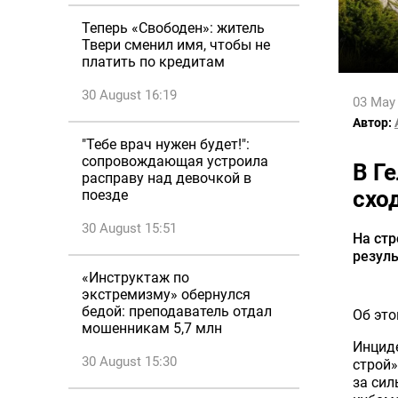
Теперь «Свободен»: житель
Твери сменил имя, чтобы не
платить по кредитам
30 August 16:19
03 May
Автор:
"Тебе врач нужен будет!":
сопровождающая устроила
В Г
расправу над девочкой в
схо
поезде
30 August 15:51
На стр
резуль
«Инструктаж по
экстремизму» обернулся
бедой: преподаватель отдал
Об эт
мошенникам 5,7 млн
Инциде
30 August 15:30
строй»
за сил