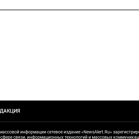
ЕДАКЦИЯ
массовой информации сетевое издание «NewsAlert.Ru» зарегистри
 сфере связи, информационных технологий и массовых коммуникац