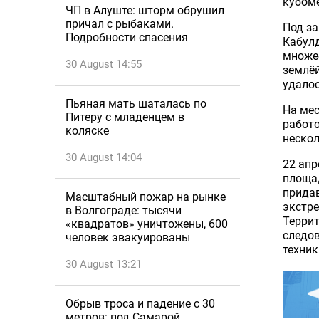
кубоме
ЧП в Алуште: шторм обрушил
причал с рыбаками.
Под за
Подробности спасения
Кабулд
множес
30 August 14:55
землёй
удалос
Пьяная мать шаталась по
На мес
Питеру с младенцем в
работо
коляске
нескол
30 August 14:04
22 апр
площа
придав
Масштабный пожар на рынке
экстре
в Волгограде: тысячи
Террит
«квадратов» уничтожены, 600
следо
человек эвакуированы
техник
30 August 13:21
Обрыв троса и падение с 30
метров: под Самарой