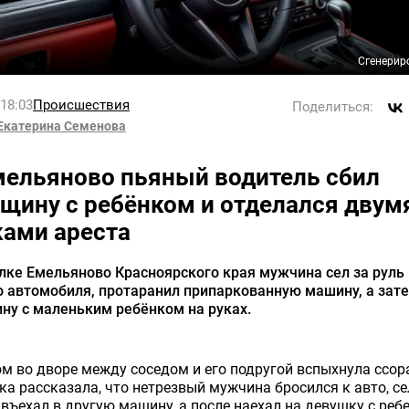
Сгенерир
 18:03
Происшествия
Поделиться:
Екатерина Семенова
мельяново пьяный водитель сбил
щину с ребёнком и отделался двум
ками ареста
лке Емельяново Красноярского края мужчина сел за руль
 автомобиля, протаранил припаркованную машину, а зат
ну с маленьким ребёнком на руках.
м во дворе между соседом и его подругой вспыхнула ссор
а рассказала, что нетрезвый мужчина бросился к авто, се
 въехал в другую машину, а после наехал на девушку с реб