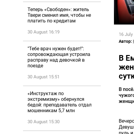
Теперь «Свободен»: житель
Твери сменил имя, чтобы не
платить по кредитам
30 August 16:19
16 July
Автор:
"Тебе врач нужен будет!":
сопровождающая устроила
В Е
расправу над девочкой в
жен
поезде
сут
30 August 15:51
В посё
«Инструктаж по
чужого
экстремизму» обернулся
женщи
бедой: преподаватель отдал
мошенникам 5,7 млн
Вечеро
30 August 15:30
Девушк
руль и