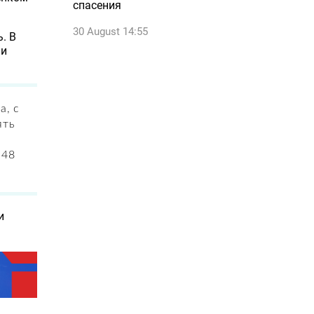
спасения
30 August 14:55
. В
ли
а, с
ять
 48
и