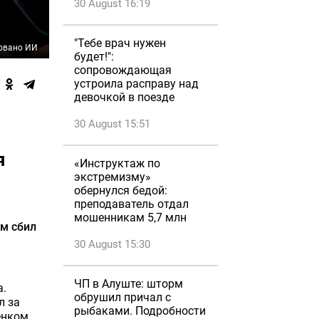
30 August 16:19
"Тебе врач нужен
овано ИИ
будет!":
сопровождающая
устроила расправу над
девочкой в поезде
30 August 15:51
я
«Инструктаж по
экстремизму»
обернулся бедой:
преподаватель отдал
мошенникам 5,7 млн
ем сбил
30 August 15:30
ЧП в Алуште: шторм
а.
обрушил причал с
л за
рыбаками. Подробности
енком