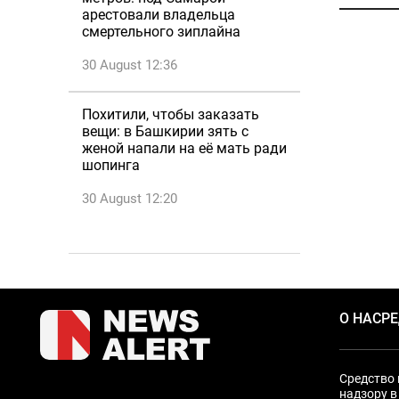
арестовали владельца
смертельного зиплайна
30 August 12:36
Похитили, чтобы заказать
вещи: в Башкирии зять с
женой напали на её мать ради
шопинга
30 August 12:20
О НАС
Р
Средство 
надзору в