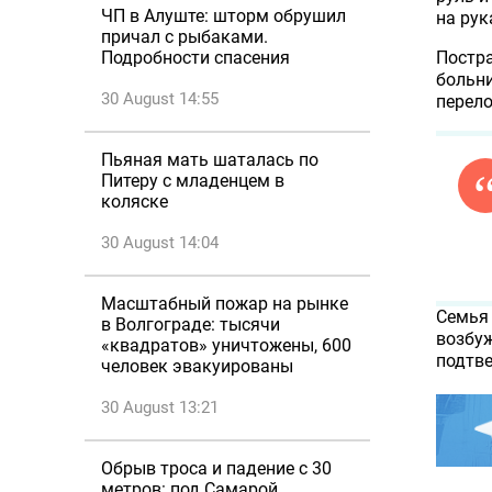
ЧП в Алуште: шторм обрушил
на рук
причал с рыбаками.
Постра
Подробности спасения
больни
30 August 14:55
перело
Пьяная мать шаталась по
Питеру с младенцем в
коляске
30 August 14:04
Масштабный пожар на рынке
Семья 
в Волгограде: тысячи
возбуж
«квадратов» уничтожены, 600
подтве
человек эвакуированы
30 August 13:21
Обрыв троса и падение с 30
метров: под Самарой