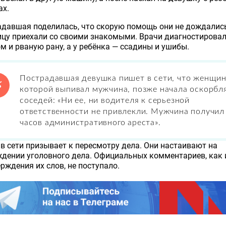
ах.
давшая поделилась, что скорую помощь они не дождались
цу приехали со своими знакомыми. Врачи диагностирова
м и рваную рану, а у ребёнка — ссадины и ушибы.
Пострадавшая девушка пишет в сети, что женщин
которой выпивал мужчина, позже начала оскорбл
соседей: «Ни ее, ни водителя к серьезной
ответственности не привлекли. Мужчина получил
часов административного ареста».
в сети призывает к пересмотру дела. Они настаивают на
дении уголовного дела. Официальных комментариев, как 
рждения их слов, не поступало.