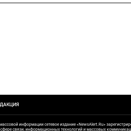
ЕДАКЦИЯ
массовой информации сетевое издание «NewsAlert.Ru» зарегистри
 сфере связи, информационных технологий и массовых коммуникац