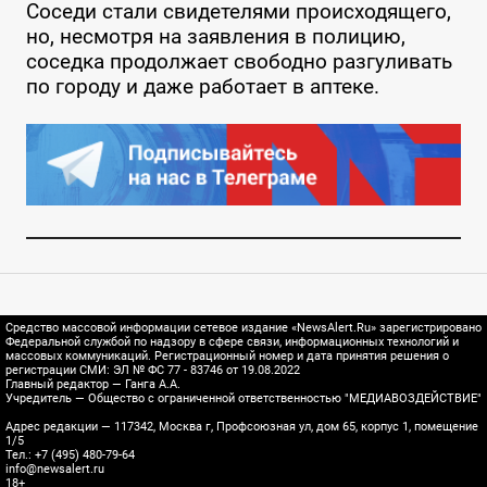
Соседи стали свидетелями происходящего,
но, несмотря на заявления в полицию,
соседка продолжает свободно разгуливать
по городу и даже работает в аптеке.
Средство массовой информации сетевое издание «NewsAlert.Ru» зарегистрировано
Федеральной службой по надзору в сфере связи, информационных технологий и
массовых коммуникаций. Регистрационный номер и дата принятия решения о
регистрации СМИ: ЭЛ № ФС 77 - 83746 от 19.08.2022
Главный редактор — Ганга А.А.
Учредитель — Общество с ограниченной ответственностью "МЕДИАВОЗДЕЙСТВИЕ"
Адрес редакции — 117342, Москва г, Профсоюзная ул, дом 65, корпус 1, помещение
1/5
Тел.: +7 (495) 480-79-64
info@newsalert.ru
18+