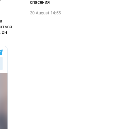
спасения
30 August 14:55
а
маться
 он