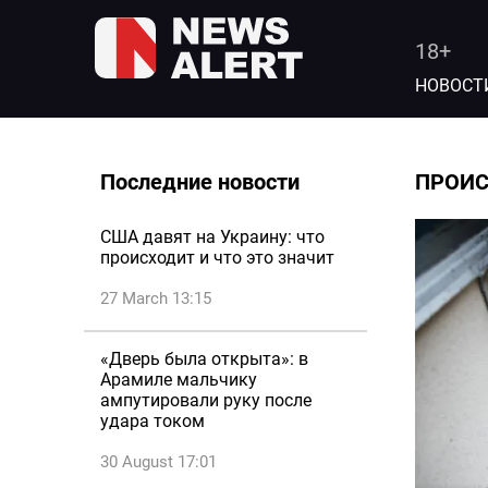
18+
НОВОСТ
Последние новости
ПРОИ
США давят на Украину: что
происходит и что это значит
27 March 13:15
«Дверь была открыта»: в
Арамиле мальчику
ампутировали руку после
удара током
30 August 17:01