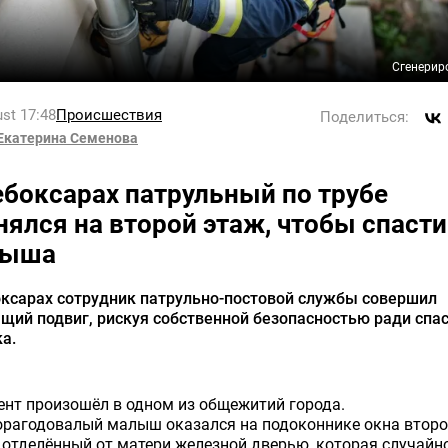
Сгенерир
st 17:48
Происшествия
Поделиться:
Екатерина Семенова
ебоксарах патрульный по трубе
нялся на второй этаж, чтобы спасти
лыша
оксарах сотрудник патрульно-постовой службы совершил
щий подвиг, рискуя собственной безопасностью ради спа
а.
нт произошёл в одном из общежитий города.
орагодовалый малыш оказался на подоконнике окна второ
 отделённый от матери железной дверью, которая случайн