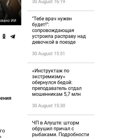
30 August 16:19
"Тебе врач нужен
овано ИИ
будет!":
сопровождающая
устроила расправу над
девочкой в поезде
30 August 15:51
«Инструктаж по
экстремизму»
обернулся бедой:
преподаватель отдал
мошенникам 5,7 млн
сения
30 August 15:30
ЧП в Алуште: шторм
обрушил причал с
го
рыбаками. Подробности
о