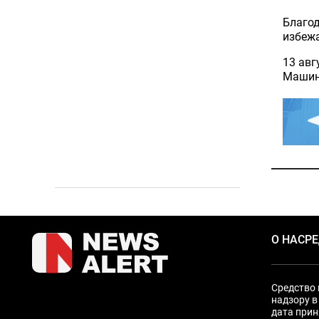
Благод
избежа
13 авг
Машину
О НАС
Р
Средство 
надзору в
дата прин