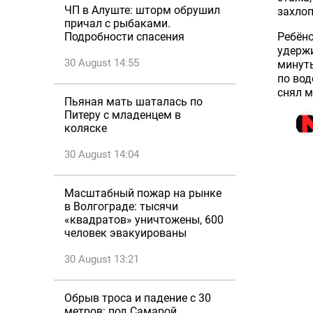
ЧП в Алуште: шторм обрушил
захлоп
причал с рыбаками.
Ребёно
Подробности спасения
удержи
30 August 14:55
минуты
по вод
снял м
Пьяная мать шаталась по
Питеру с младенцем в
коляске
30 August 14:04
Масштабный пожар на рынке
в Волгограде: тысячи
«квадратов» уничтожены, 600
человек эвакуированы
30 August 13:21
Обрыв троса и падение с 30
метров: под Самарой