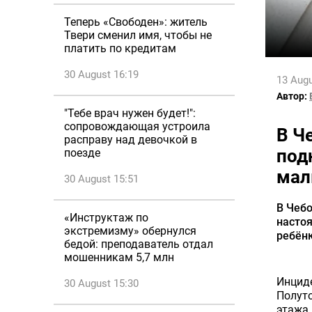
Теперь «Свободен»: житель
Твери сменил имя, чтобы не
платить по кредитам
30 August 16:19
13 Augu
Автор:
"Тебе врач нужен будет!":
сопровождающая устроила
В Ч
расправу над девочкой в
под
поезде
ма
30 August 15:51
В Чеб
«Инструктаж по
настоя
экстремизму» обернулся
ребёнк
бедой: преподаватель отдал
мошенникам 5,7 млн
Инциде
30 August 15:30
Полут
этажа,