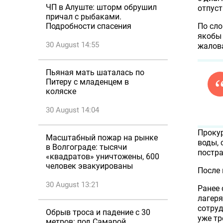
ЧП в Алуште: шторм обрушил
отпуст
причал с рыбаками.
По сло
Подробности спасения
якобы
30 August 14:55
жалова
Пьяная мать шаталась по
Питеру с младенцем в
коляске
30 August 14:04
Прокур
Масштабный пожар на рынке
воды, 
в Волгограде: тысячи
постра
«квадратов» уничтожены, 600
человек эвакуированы
После 
30 August 13:21
Ранее
лагеря
сотру
Обрыв троса и падение с 30
уже тр
метров: под Самарой