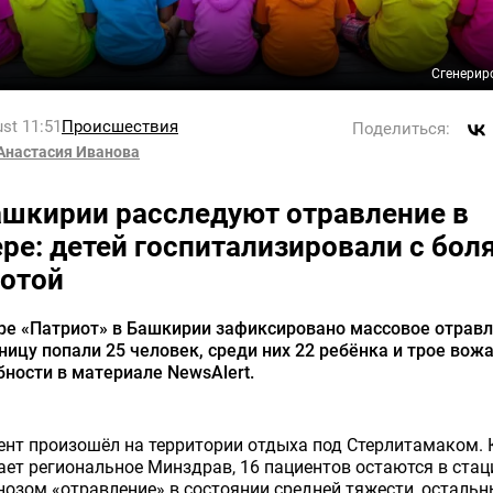
Сгенерир
st 11:51
Происшествия
Поделиться:
Анастасия Иванова
ашкирии расследуют отравление в
ере: детей госпитализировали с бол
вотой
ре «Патриот» в Башкирии зафиксировано массовое отрав
ницу попали 25 человек, среди них 22 ребёнка и трое вож
ности в материале NewsAlert.
нт произошёл на территории отдыха под Стерлитамаком. 
ет региональное Минздрав, 16 пациентов остаются в ста
нозом «отравление» в состоянии средней тяжести, остальн