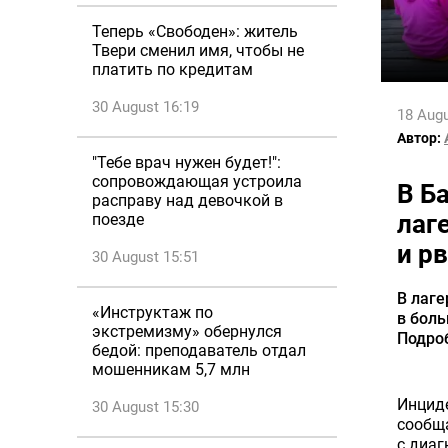
Теперь «Свободен»: житель
Твери сменил имя, чтобы не
платить по кредитам
30 August 16:19
18 Augu
Автор:
"Тебе врач нужен будет!":
сопровождающая устроила
В Б
расправу над девочкой в
лаг
поезде
и р
30 August 15:51
В лаге
«Инструктаж по
в боль
экстремизму» обернулся
Подроб
бедой: преподаватель отдал
мошенникам 5,7 млн
Инциде
30 August 15:30
сообща
с диаг