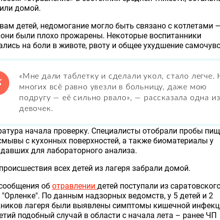
или домой.
вам детей, недомогание могло быть связано с котлетами 
 они были плохо прожарены. Некоторые воспитанники
лись на боли в животе, рвоту и общее ухудшение самочувс
«Мне дали таблетку и сделали укол, стало легче. 
многих всё равно увезли в больницу, даже мою
подругу — её сильно рвало», — рассказала одна и
девочек.
атура начала проверку. Специалисты отобрали пробы пищ
смывы с кухонных поверхностей, а также биоматериалы у
давших для лабораторного анализа.
происшествия всех детей из лагеря забрали домой.
 сообщения об
отравлении
детей поступали из саратовског
 "Орленке". По данным надзорных ведомств, у 5 детей и 2
дников лагеря были выявлены симптомы кишечной инфекц
етий подобный случай в области с начала лета – ранее ЧП