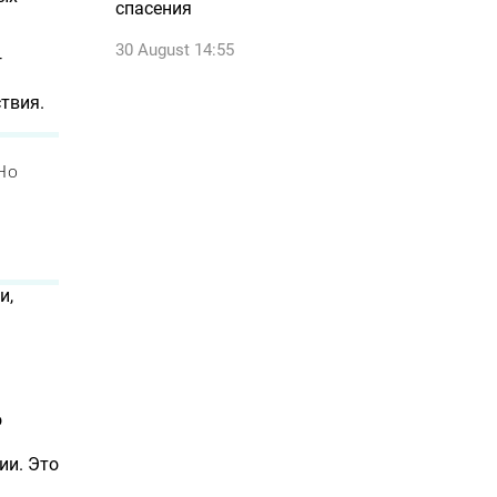
спасения
30 August 14:55
—
твия.
Но
з
и,
о
ии. Это