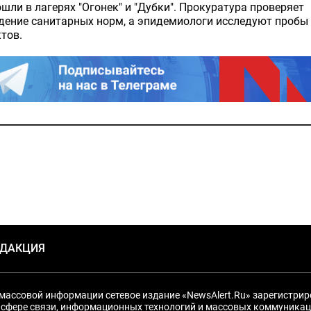
шли в лагерях "Огонек" и "Дубки". Прокуратура проверяет
ение санитарных норм, а эпидемиологи исследуют пробы
тов.
ЕДАКЦИЯ
массовой информации сетевое издание «NewsAlert.Ru» зарегистри
 сфере связи, информационных технологий и массовых коммуникац