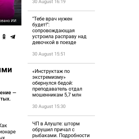
30 August 16:19
"Тебе врач нужен
овано ИИ
будет!":
сопровождающая
устроила расправу над
девочкой в поезде
30 August 15:51
ями
«Инструктаж по
экстремизму»
обернулся бедой:
преподаватель отдал
ление —
мошенникам 5,7 млн
атых.
30 August 15:30
ЧП в Алуште: шторм
Как
обрушил причал с
ционаре
рыбаками. Подробности
ых