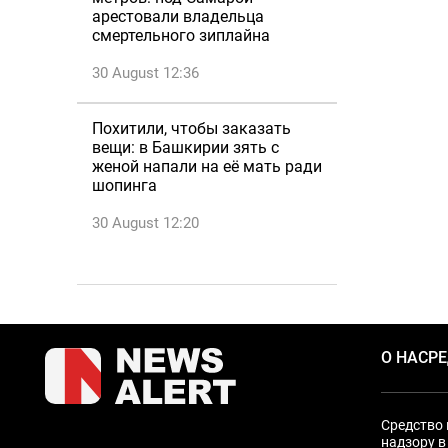
арестовали владельца
смертельного зиплайна
30 August 12:36
Похитили, чтобы заказать
вещи: в Башкирии зять с
женой напали на её мать ради
шопинга
30 August 12:20
О НАС
Р
Средство 
надзору в