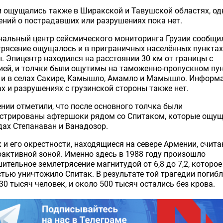
 ощущались также в Ширакской и Тавушской областях, од
ний о пострадавших или разрушениях пока нет.
альный центр сейсмического мониторинга Грузии сообщил
рясение ощущалось и в приграничных населённых пунктах
. Эпицентр находился на расстоянии 30 км от границы с
ей, и толчки были ощутимы на таможенно-пропускном пу
" и в селах Сакире, Камышло, Амамло и Мамышло. Информ
х и разрушениях с грузинской стороны также нет.
нии отметили, что после основного толчка были
истрированы афтершоки рядом со Спитаком, которые ощу
дах Степанаван и Ванадозор.
 и его окрестности, находящиеся на севере Армении, счит
активной зоной. Именно здесь в 1988 году произошло
ительное землетрясение магнитудой от 6,8 до 7,2, которое
тью уничтожило Спитак. В результате той трагедии погиб
30 тысяч человек, и около 500 тысяч остались без крова.