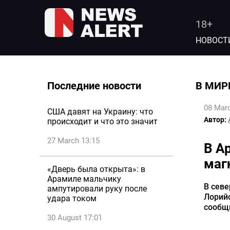
18+
НОВОСТ
Последние новости
В МИР
08 Marc
США давят на Украину: что
Автор:
происходит и что это значит
27 March 13:15
В А
маг
«Дверь была открыта»: в
Арамиле мальчику
В севе
ампутировали руку после
Лорийс
удара током
сообщ
30 August 17:01