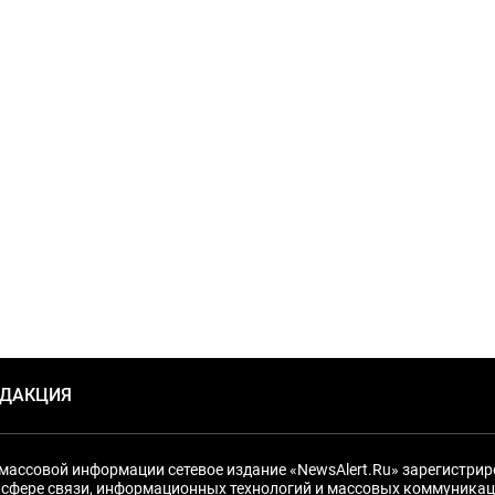
ЕДАКЦИЯ
массовой информации сетевое издание «NewsAlert.Ru» зарегистри
 сфере связи, информационных технологий и массовых коммуникац