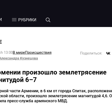
И
РУБРИКИ
Е
h 13:00
В мире
Происшествия
Поделиться:
Александра Кузнецова
рмении произошло землетрясение
нитудой 6–7
рной части Армении, в 6 км от города Спитак, расположен
кой области, произошло землетрясение магнитудой 4,6. 
ила пресс-служба армянского МВД.