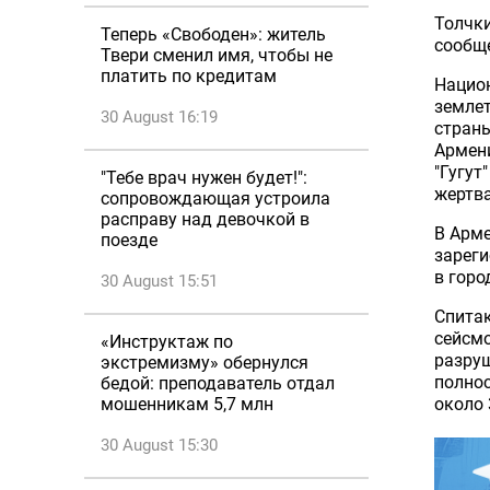
Толчки
Теперь «Свободен»: житель
сообще
Твери сменил имя, чтобы не
платить по кредитам
Национ
землет
30 August 16:19
страны
Армени
"Гугут
"Тебе врач нужен будет!":
жертва
сопровождающая устроила
расправу над девочкой в
В Арме
поезде
зарег
в горо
30 August 15:51
Спитак
сейсмо
«Инструктаж по
разруш
экстремизму» обернулся
полнос
бедой: преподаватель отдал
мошенникам 5,7 млн
около 
30 August 15:30