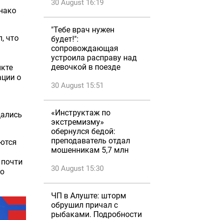
30 August 16:19
нако
"Тебе врач нужен
, что
будет!":
сопровождающая
устроила расправу над
девочкой в поезде
нкте
ации о
30 August 15:51
«Инструктаж по
щались
экстремизму»
обернулся бедой:
преподаватель отдал
аются
мошенникам 5,7 млн
 почти
30 August 15:30
ло
ЧП в Алуште: шторм
обрушил причал с
рыбаками. Подробности