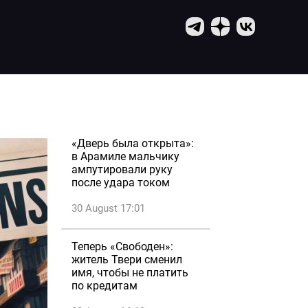
«Дверь была открыта»:
в Арамиле мальчику
ампутировали руку
после удара током
30 August 17:01
Теперь «Свободен»:
житель Твери сменил
имя, чтобы не платить
по кредитам