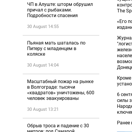
ЧП в Алуште: шторм обрушил
контро
причал с рыбаками.
The Spe
Подробности спасения
«Его п
30 August 14:55
издани
Журна
Пьяная мать шаталась по
"логис
Питеру с младенцем в
желез
коляске
населе
возмо
30 August 14:04
Донец
Кроме 
Масштабный пожар на рынке
устано
в Волгограде: тысячи
«квадратов» уничтожены, 600
6 сент
человек эвакуированы
силы 
Народн
30 August 13:21
ключев
Ранее 
Обрыв троса и падение с 30
метров: под Самарой