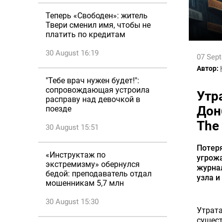
Теперь «Свободен»: житель
Твери сменил имя, чтобы не
платить по кредитам
30 August 16:19
07 Sep
Автор:
"Тебе врач нужен будет!":
сопровождающая устроила
Утр
расправу над девочкой в
Дон
поезде
The
30 August 15:51
Потер
«Инструктаж по
угрожа
экстремизму» обернулся
журнал
бедой: преподаватель отдал
узла и
мошенникам 5,7 млн
30 August 15:30
Утрат
сущес