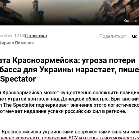
Коллаж 
tember 12:00
Политика
Поделиться:
Кирилл Пименов
ата Красноармейска: угроза потери
басса для Украины нарастает, пише
 Spectator
я Красноармейска может существенно осложнить позицию
ет утратой контроля над Донецкой областью. Британский
 The Spectator подчеркивает значение этого логистическ
 отмечает недавние успехи российских сил в регионе.
а Красноармейска украинскими вооруженными силами мо
твенно усложнить положение ВСУ и открыть возможность 