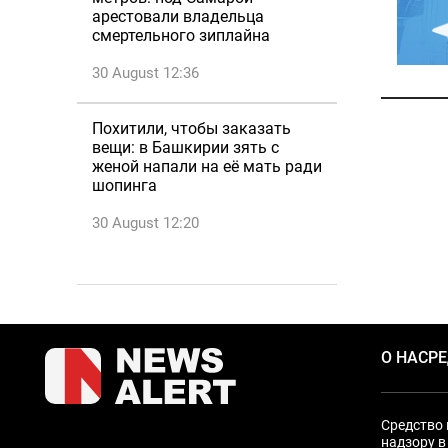
арестовали владельца
смертельного зиплайна
30 August 12:36
Похитили, чтобы заказать
вещи: в Башкирии зять с
женой напали на её мать ради
шопинга
30 August 12:20
О НАС
Р
Средство 
надзору в