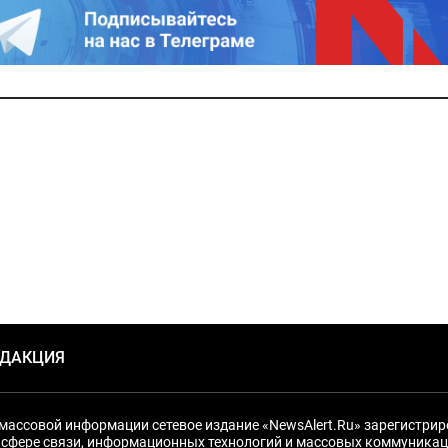
ЕДАКЦИЯ
массовой информации сетевое издание «NewsAlert.Ru» зарегистри
 сфере связи, информационных технологий и массовых коммуникац