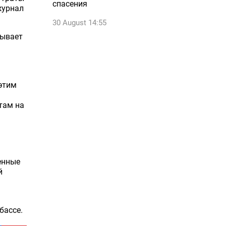
спасения
журнал
30 August 14:55
зывает
этим
там на
енные
й
бассе.