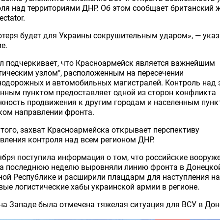
ля над территориями ДНР. Об этом сообщает британский 
ctator.
отеря будет для Украины сокрушительным ударом», — ука
е.
л подчеркивает, что Красноармейск является важнейшим
тическим узлом", расположенным на пересечении
нодорожных и автомобильных магистралей. Контроль над 
нным пунктом предоставляет одной из сторон конфликта
жность продвижения к другим городам и населенным пунк
ком направлении фронта.
того, захват Красноармейска открывает перспективу
вления контроля над всем регионом ДНР.
ября поступила информация о том, что российские вооруж
за последнюю неделю выровняли линию фронта в Донецко
ой Республике и расширили плацдарм для наступления на
ые логистические хабы украинской армии в регионе.
на Западе была отмечена тяжелая ситуация для ВСУ в Дон