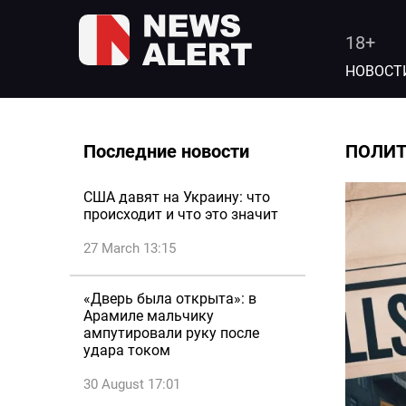
18+
НОВОСТ
Последние новости
ПОЛИ
США давят на Украину: что
происходит и что это значит
27 March 13:15
«Дверь была открыта»: в
Арамиле мальчику
ампутировали руку после
удара током
30 August 17:01