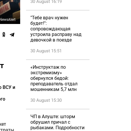
30 August 16:19
"Тебе врач нужен
NewsAlert
будет!":
сопровождающая
устроила расправу над
девочкой в поезде
30 August 15:51
т
«Инструктаж по
экстремизму»
обернулся бедой:
преподаватель отдал
 ВСУ и
мошенникам 5,7 млн
ого
30 August 15:30
ЧП в Алуште: шторм
обрушил причал с
жет
рыбаками. Подробности
утраты