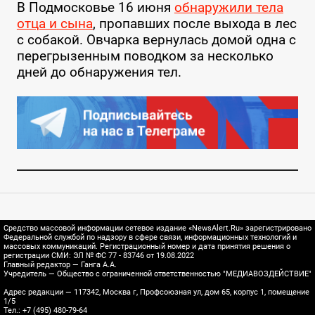
В Подмосковье 16 июня
обнаружили тела
отца и сына
, пропавших после выхода в лес
с собакой. Овчарка вернулась домой одна с
перегрызенным поводком за несколько
дней до обнаружения тел.
Средство массовой информации сетевое издание «NewsAlert.Ru» зарегистрировано
Федеральной службой по надзору в сфере связи, информационных технологий и
массовых коммуникаций. Регистрационный номер и дата принятия решения о
регистрации СМИ: ЭЛ № ФС 77 - 83746 от 19.08.2022
Главный редактор — Ганга А.А.
Учредитель — Общество с ограниченной ответственностью "МЕДИАВОЗДЕЙСТВИЕ"
Адрес редакции — 117342, Москва г, Профсоюзная ул, дом 65, корпус 1, помещение
1/5
Тел.: +7 (495) 480-79-64