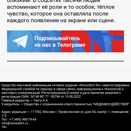
близким. В соцсетях тысячи людей
вспоминают её роли и то особое, тёплое
чувство, которое она оставляла после
каждого появления на экране или сцене.
Средство массовой информации сетевое издание «NewsAlert.Ru» зарегистрировано
Федеральной службой по надзору в сфере связи, информационных технологий и
массовых коммуникаций. Регистрационный номер и дата принятия решения о
регистрации СМИ: ЭЛ № ФС 77 - 83746 от 19.08.2022
Главный редактор — Ганга А.А.
Учредитель — Общество с ограниченной ответственностью "МЕДИАВОЗДЕЙСТВИЕ"
Адрес редакции — 117342, Москва г, Профсоюзная ул, дом 65, корпус 1, помещение
1/5
Тел.: +7 (495) 480-79-64
info@newsalert.ru
18+