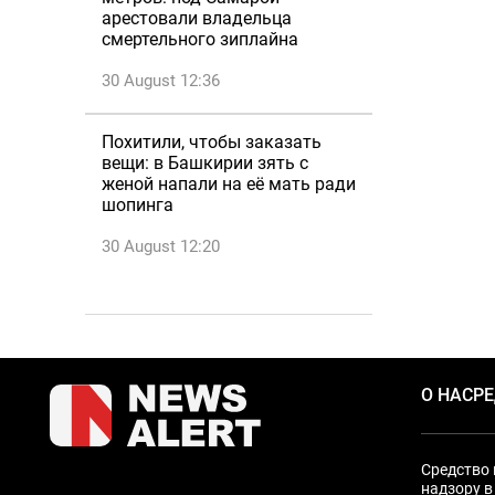
арестовали владельца
смертельного зиплайна
30 August 12:36
Похитили, чтобы заказать
вещи: в Башкирии зять с
женой напали на её мать ради
шопинга
30 August 12:20
О НАС
Р
Средство 
надзору в