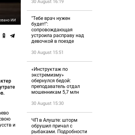
30 August 16:19
"Тебе врач нужен
овано ИИ
будет!":
сопровождающая
устроила расправу над
девочкой в поезде
30 August 15:51
«Инструктаж по
экстремизму»
обернулся бедой:
актер
преподаватель отдал
 утрате
мошенникам 5,7 млн
в.
30 August 15:30
аево
 свою
ЧП в Алуште: шторм
усств и
обрушил причал с
рыбаками. Подробности