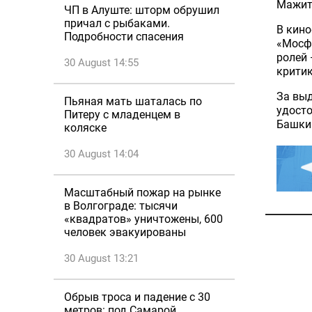
Мажит
ЧП в Алуште: шторм обрушил
причал с рыбаками.
В кино
Подробности спасения
«Мосфи
ролей 
30 August 14:55
крити
За выд
Пьяная мать шаталась по
удосто
Питеру с младенцем в
Башкир
коляске
30 August 14:04
Масштабный пожар на рынке
в Волгограде: тысячи
«квадратов» уничтожены, 600
человек эвакуированы
30 August 13:21
Обрыв троса и падение с 30
метров: под Самарой