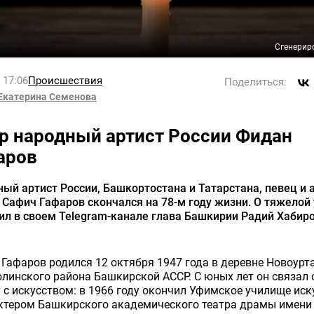
Сгенерир
l 17:06
Происшествия
Поделиться:
Екатерина Семенова
р народный артист России Фидан
аров
ый артист России, Башкортостана и Татарстана, певец и 
Сафич Гафаров скончался на 78-м году жизни. О тяжелой
л в своем Telegram-канале глава Башкирии Радий Хабиро
Гафаров родился 12 октября 1947 года в деревне Новоурт
инского района Башкирской АССР. С юных лет он связал
 с искусством: в 1966 году окончил Уфимское училище иск
актером Башкирского академического театра драмы имени