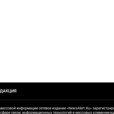
ЕДАКЦИЯ
массовой информации сетевое издание «NewsAlert.Ru» зарегистри
 сфере связи, информационных технологий и массовых коммуникац