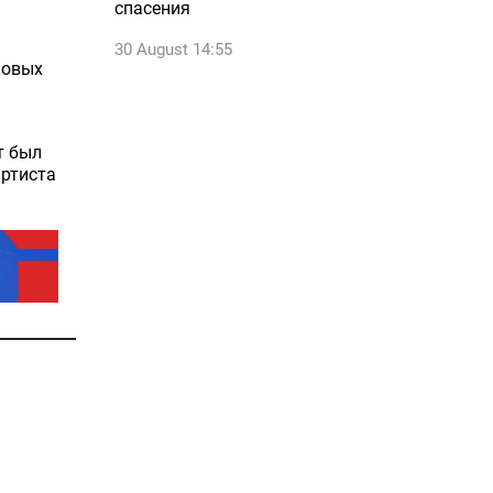
спасения
30 August 14:55
ковых
т был
артиста