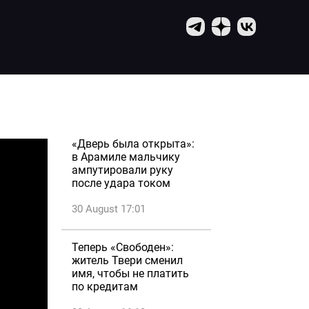
«Дверь была открыта»:
в Арамиле мальчику
ампутировали руку
после удара током
30 August 17:01
Теперь «Свободен»:
житель Твери сменил
имя, чтобы не платить
по кредитам