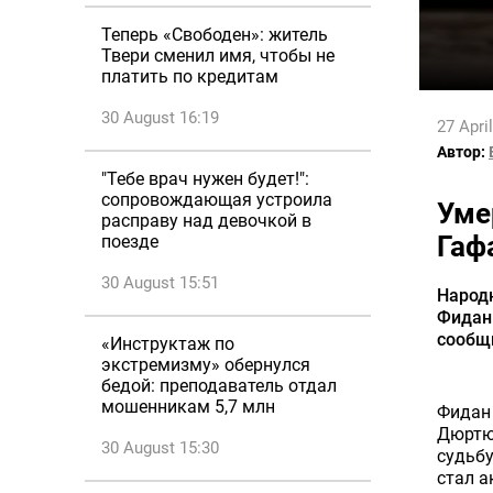
Теперь «Свободен»: житель
Твери сменил имя, чтобы не
платить по кредитам
30 August 16:19
27 Apri
Автор:
"Тебе врач нужен будет!":
сопровождающая устроила
Уме
расправу над девочкой в
Гаф
поезде
30 August 15:51
Народн
Фидан 
сообщи
«Инструктаж по
экстремизму» обернулся
бедой: преподаватель отдал
мошенникам 5,7 млн
Фидан 
Дюртюл
30 August 15:30
судьбу
стал 