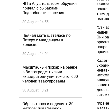
ЧП в Алуште: шторм обрушил
заявле
причал с рыбаками.
полка 
Подробности спасения
трем д
пытали
30 August 14:55
"Эти в
нашей 
Пьяная мать шаталась по
Они ра
Питеру с младенцем в
ориент
коляске
направ
произо
30 August 14:04
Кадет 
украин
Масштабный пожар на рынке
недавн
в Волгограде: тысячи
нескол
«квадратов» уничтожены, 600
эвакуи
человек эвакуированы
завис 
двое в
30 August 13:21
затем 
"Крайн
Обрыв троса и падение с 30
магази
метров: под Самарой