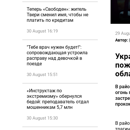
Теперь «Свободен»: житель
Твери сменил имя, чтобы не
платить по кредитам
30 August 16:19
29 Augu
Автор:
"Тебе врач нужен будет!":
сопровождающая устроила
Укр
расправу над девочкой в
пож
поезде
обл
30 August 15:51
В райо
«Инструктаж по
огонь 
экстремизму» обернулся
застр
бедой: преподаватель отдал
проко
мошенникам 5,7 млн
30 August 15:30
В райо
трагич