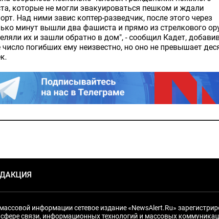
та, которые не могли эвакуироваться пешком и ждали
орт. Над ними завис коптер-разведчик, после этого через
ько минут вышли два фашиста и прямо из стрелкового о
еляли их и зашли обратно в дом", - сообщил Кадет, добавив
 число погибших ему неизвестно, но оно не превышает дес
к.
ЕДАКЦИЯ
массовой информации сетевое издание «NewsAlert.Ru» зарегистри
 сфере связи, информационных технологий и массовых коммуникац