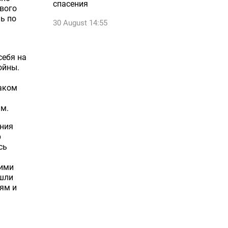
спасения
вого
ь по
30 August 14:55
себя на
ойны.
каком
ам.
ения
р
сь
ними
ышли
ям и