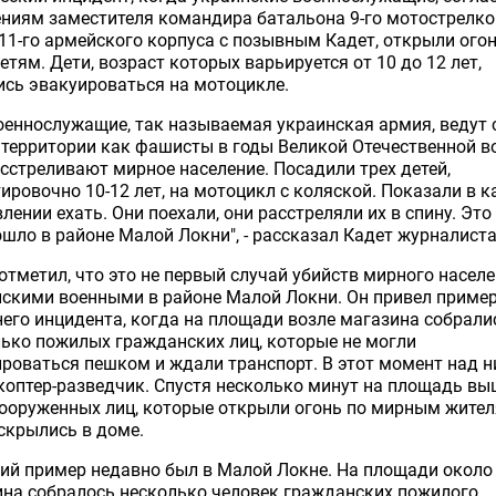
ниям заместителя командира батальона 9-го мотострелко
11-го армейского корпуса с позывным Кадет, открыли огон
етям. Дети, возраст которых варьируется от 10 до 12 лет,
сь эвакуироваться на мотоцикле.
оеннослужащие, так называемая украинская армия, ведут 
территории как фашисты в годы Великой Отечественной в
сстреливают мирное население. Посадили трех детей,
ировочно 10-12 лет, на мотоцикл с коляской. Показали в 
лении ехать. Они поехали, они расстреляли их в спину. Это
шло в районе Малой Локни", - рассказал Кадет журналист
отметил, что это не первый случай убийств мирного насел
скими военными в районе Малой Локни. Он привел приме
его инцидента, когда на площади возле магазина собрали
ько пожилых гражданских лиц, которые не могли
роваться пешком и ждали транспорт. В этот момент над 
коптер-разведчик. Спустя несколько минут на площадь в
ооруженных лиц, которые открыли огонь по мирным жител
скрылись в доме.
ий пример недавно был в Малой Локне. На площади около
на собралось несколько человек гражданских пожилого