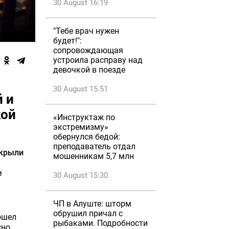
30 August 16:19
"Тебе врач нужен
будет!":
сопровождающая
устроила расправу над
девочкой в поезде
30 August 15:51
 и
кой
«Инструктаж по
экстремизму»
обернулся бедой:
преподаватель отдал
ткрыли
мошенникам 5,7 млн
е
30 August 15:30
ЧП в Алуште: шторм
обрушил причал с
ошел
рыбаками. Подробности
сно