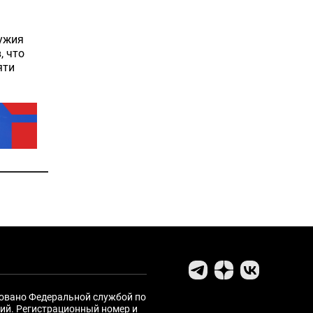
ружия
, что
яти
ровано Федеральной службой по
ий. Регистрационный номер и