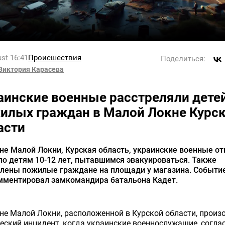
st 16:41
Происшествия
Поделиться:
Виктория Карасева
аинские военные расстреляли детей
илых граждан в Малой Локне Курс
асти
не Малой Локни, Курская область, украинские военные о
по детям 10-12 лет, пытавшимся эвакуироваться. Также
елены пожилые граждане на площади у магазина. Событи
мментировал замкомандира батальона Кадет.
не Малой Локни, расположенной в Курской области, произ
еский инцидент, когда украинские военнослужащие, согла