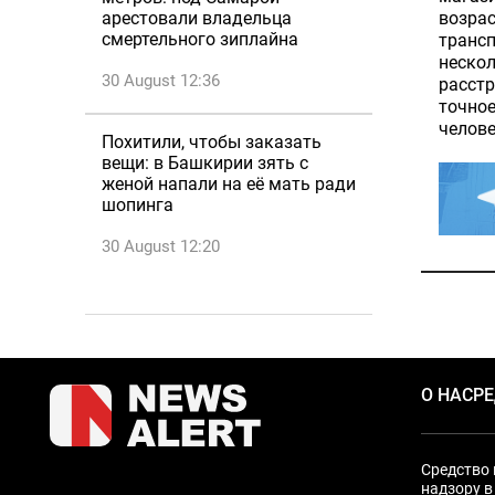
возрас
арестовали владельца
смертельного зиплайна
трансп
нескол
30 August 12:36
расстр
точное
челове
Похитили, чтобы заказать
вещи: в Башкирии зять с
женой напали на её мать ради
шопинга
30 August 12:20
О НАС
Р
Средство 
надзору в