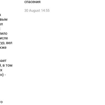
спасения
30 August 14:55
а
евым
ел
х
лило
числе
ур, вел
акже
вает
, в том
ых
н) -
то