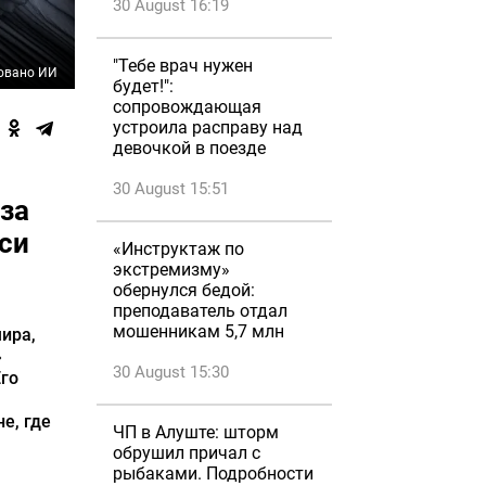
30 August 16:19
"Тебе врач нужен
овано ИИ
будет!":
сопровождающая
устроила расправу над
девочкой в поезде
30 August 15:51
 за
си
«Инструктаж по
экстремизму»
обернулся бедой:
преподаватель отдал
мошенникам 5,7 млн
ира,
»
30 August 15:30
Его
е, где
ЧП в Алуште: шторм
обрушил причал с
рыбаками. Подробности