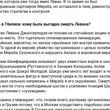
е, которое уже тогда имел Леван. В то время он был
равным партнером Мераба, но оставался в тени, демонст
ство стратегии и контроля.
 в Тбилиси: кому была выгодна смерть Левана?
во Левана Джангвеладзе не похоже на случайную акцию 
ю месть. Это тщательно спланированная ликвидация,
ённая, вероятно, по заказу серьёзных сил внутри кримина
По одной из версий, убийство организовано с целью ослаб
и Мераба Сухумского и нарушить баланс в воровской иера
ми бенефициарами называют двух известных воров в зак
Шушанашвили (Руставского) и Захария Калашова, более
ного как Шакро Молодой. Шакро уже много лет входит в ч
влиятельных фигур в преступной среде и, по мнению экспе
вал сильную неприязнь к Мерабу и его окружению. Смерт
а могла стать необходимым шагом к усилению позиций Ша
остоянии с «сухумцами».
арина утверждает, что, скорее всего, расправу организова
 в Грузии потому, что в Москве осуществить подобную оп
ы куда сложнее. В Грузии же, несмотря на общую враждеб