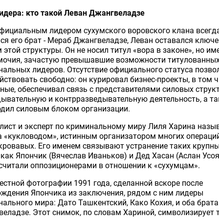
идера: кто такой Леван Джангвеладзе
официальным лидером сухумского воровского клана всегд
ся его брат - Мераб Джангвеладзе, Леван оставался ключ
 этой структуры. Он не носил титул «вора в законе», но им
мочия, зачастую превышавшие возможности титулованны
альных лидеров. Отсутствие официального статуса позво
йствовать свободно: он курировал бизнес-проекты, в том 
ные, обеспечивал связь с представителями силовых структ
ывательную и контрразведывательную деятельность, а т
одил силовым блоком организации.
ист и эксперт по криминальному миру Лиля Харина назы
 «кукловодом», истинным организатором многих операций
кровавых. Его именем связывают устранение таких крупн
 как Япончик (Вячеслав Иваньков) и Дед Хасан (Аслан Усоя
считали оппозиционерами в отношении к «сухумцам».
естной фотографии 1991 года, сделанной вскоре после
ждения Япончика из заключения, рядом с ним лидеры
ального мира: Дато Ташкентский, Како Кохия, и оба брата
еладзе. Этот снимок, по словам Хариной, символизирует 