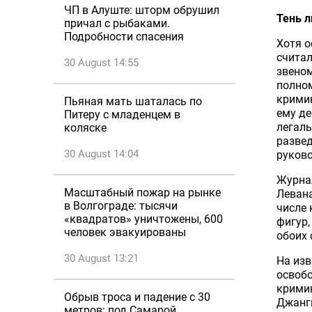
ЧП в Алуште: шторм обрушил
Тень л
причал с рыбаками.
Подробности спасения
Хотя 
считал
30 August 14:55
звеном
полно
кримин
Пьяная мать шаталась по
ему де
Питеру с младенцем в
легаль
коляске
развед
30 August 14:04
руков
Журнал
Масштабный пожар на рынке
Левана
в Волгограде: тысячи
числе 
«квадратов» уничтожены, 600
фигур,
человек эвакуированы
обоих 
30 August 13:21
На изв
освобо
кримин
Обрыв троса и падение с 30
Джангв
метров: под Самарой