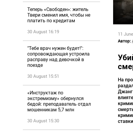
Теперь «Свободен»: житель
Твери сменил имя, чтобы не
платить по кредитам
30 August 16:19
11 June
Автор:
"Тебе врач нужен будет!":
сопровождающая устроила
Уби
расправу над девочкой в
сме
поезде
30 August 15:51
На про
разда
Джангв
«Инструктаж по
влияте
экстремизму» обернулся
кримин
бедой: преподаватель отдал
смерть
мошенникам 5,7 млн
кримин
30 August 15:30
ставки