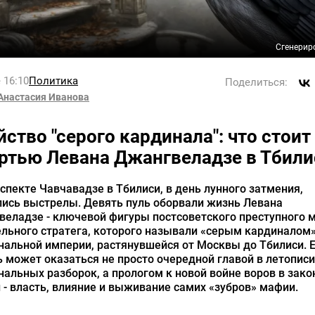
Сгенерир
 16:10
Политика
Поделиться:
Анастасия Иванова
йство "серого кардинала": что стоит
ртью Левана Джангвеладзе в Тбили
спекте Чавчавадзе в Тбилиси, в день лунного затмения,
лись выстрелы. Девять пуль оборвали жизнь Левана
еладзе - ключевой фигуры постсоветского преступного м
льного стратега, которого называли «серым кардиналом
альной империи, растянувшейся от Москвы до Тбилиси. 
 может оказаться не просто очередной главой в летописи
альных разборок, а прологом к новой войне воров в закон
 - власть, влияние и выживание самих «зубров» мафии.