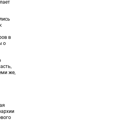
лает
ались
к
ров в
ы о
о
асть,
еми же,
.
ая
рархии
ового