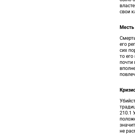
власте
свои к
Месть 
Смерть
его ре
сих по
то его
почти 
вполне
повлеч
Кризи
Убийс
традиц
210.1 
положе
значит
не рас