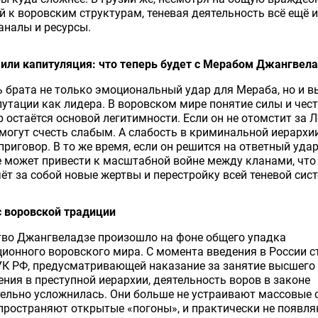
й к воровским структурам, теневая деятельность всё ещё 
аналы и ресурсы.
или капитуляция: что теперь будет с Мерабом Джангвел
 брата не только эмоциональный удар для Мераба, но и в
путации как лидера. В воровском мире понятие силы и чест
р остаётся основой легитимности. Если он не отомстит за Л
 могут счесть слабым. А слабость в криминальной иерархии
приговор. В то же время, если он решится на ответный удар
 может привести к масштабной войне между кланами, что
ёт за собой новые жертвы и перестройку всей теневой сис
с воровской традиции
тво Джангвеладзе произошло на фоне общего упадка
ионного воровского мира. С момента введения в России с
УК РФ, предусматривающей наказание за занятие высшего
ния в преступной иерархии, деятельность воров в законе
ельно усложнилась. Они больше не устраивают массовые 
пространяют открытые «погоны», и практически не появля