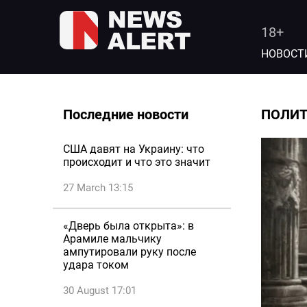
18+
НОВОСТ
Последние новости
ПОЛИ
США давят на Украину: что
происходит и что это значит
27 March 13:15
«Дверь была открыта»: в
Арамиле мальчику
ампутировали руку после
удара током
30 August 17:01