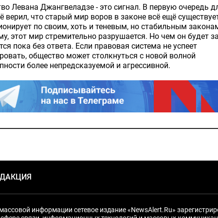
во Левана Джангвеладзе - это сигнал. В первую очередь дл
ё верил, что старый мир воров в законе всё ещё существуе
онирует по своим, хоть и теневым, но стабильным закона
му, этот мир стремительно разрушается. Но чем он будет з
ётся пока без ответа. Если правовая система не успеет
ровать, общество может столкнуться с новой волной
пности более непредсказуемой и агрессивной.
ЕДАКЦИЯ
массовой информации сетевое издание «NewsAlert.Ru» зарегистри