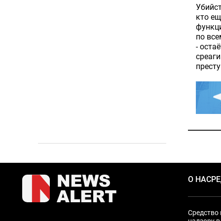
Убийст
кто ещ
функци
по все
- оста
среаги
престу
О НАС
Р
Средство 