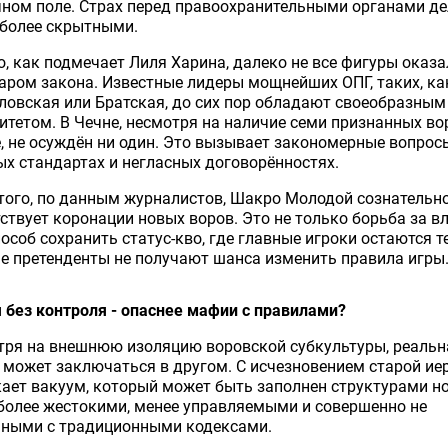
ном поле. Страх перед правоохранительными органами де
 более скрытными.
, как подмечает Лиля Харина, далеко не все фигуры оказ
аром закона. Известные лидеры мощнейших ОПГ, таких, ка
овская или Братская, до сих пор обладают своеобразным
тетом. В Чечне, несмотря на наличие семи признанных во
, не осуждён ни один. Это вызывает закономерные вопрос
х стандартах и негласных договорённостях.
того, по данным журналистов, Шакро Молодой сознательн
ствует коронации новых воров. Это не только борьба за вл
пособ сохранить статус-кво, где главные игроки остаются т
е претенденты не получают шанса изменить правила игры
без контроля - опаснее мафии с правилами?
тря на внешнюю изоляцию воровской субкультуры, реальн
 может заключаться в другом. С исчезновением старой ие
ает вакуум, который может быть заполнен структурами н
 более жестокими, менее управляемыми и совершенно не
нными с традиционными кодексами.