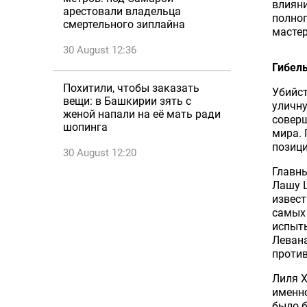
влияни
арестовали владельца
полноп
смертельного зиплайна
мастер
30 August 12:36
Гибель
Похитили, чтобы заказать
Убийст
вещи: в Башкирии зять с
уличну
женой напали на её мать ради
соверш
шопинга
мира. 
позици
30 August 12:20
Главны
Лашу 
извест
самых 
испыты
Леван
против
Лиля Х
именно
было б