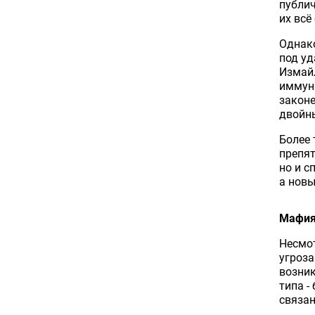
публич
их всё
Однако
под уд
Измайл
иммуни
законе
двойны
Более 
препят
но и с
а новы
Мафия 
Несмо
угроза
возник
типа -
связа