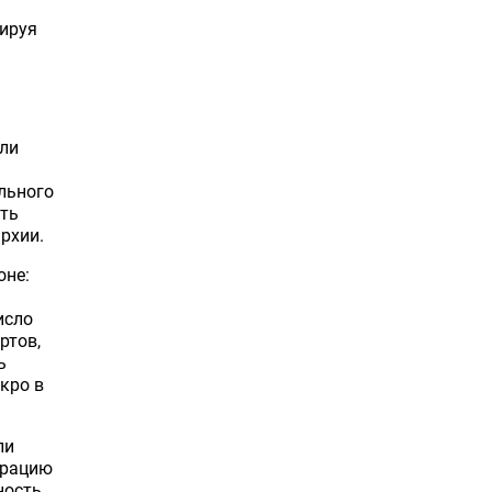
рируя
или
льного
ить
рхии.
оне:
исло
ртов,
ь
кро в
ли
ерацию
ность