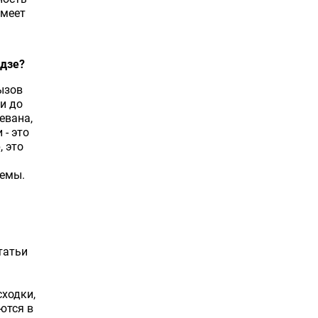
имеет
адзе?
ызов
и до
евана,
 - это
, это
темы.
татьи
сходки,
ются в