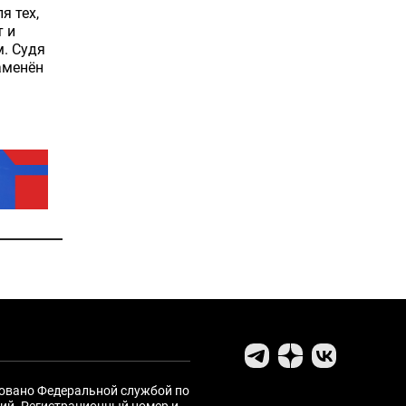
я тех,
т и
м. Судя
аменён
ровано Федеральной службой по