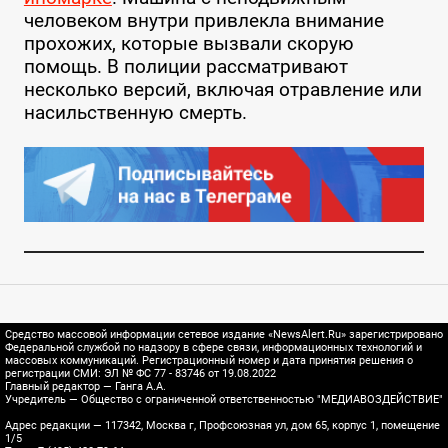
человеком внутри привлекла внимание
прохожих, которые вызвали скорую
помощь. В полиции рассматривают
несколько версий, включая отравление или
насильственную смерть.
Средство массовой информации сетевое издание «NewsAlert.Ru» зарегистрировано
Федеральной службой по надзору в сфере связи, информационных технологий и
массовых коммуникаций. Регистрационный номер и дата принятия решения о
регистрации СМИ: ЭЛ № ФС 77 - 83746 от 19.08.2022
Главный редактор — Ганга А.А.
Учредитель — Общество с ограниченной ответственностью "МЕДИАВОЗДЕЙСТВИЕ"
Адрес редакции — 117342, Москва г, Профсоюзная ул, дом 65, корпус 1, помещение
1/5