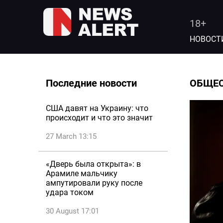
18+
НОВОСТ
Последние новости
ОБЩЕ
США давят на Украину: что
происходит и что это значит
27 March 13:15
«Дверь была открыта»: в
Арамиле мальчику
ампутировали руку после
удара током
30 August 17:01