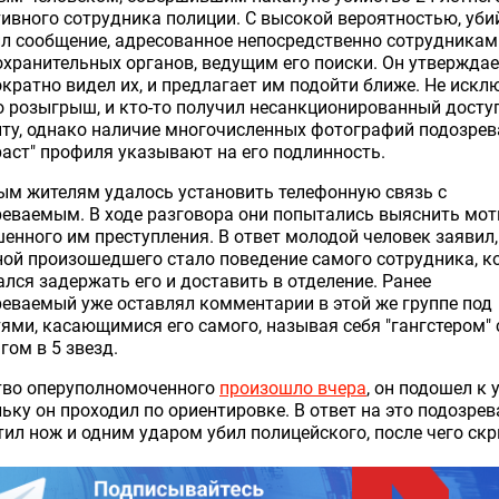
ивного сотрудника полиции. С высокой вероятностью, уби
л сообщение, адресованное непосредственно сотрудникам
хранительных органов, ведущим его поиски. Он утверждае
кратно видел их, и предлагает им подойти ближе. Не искл
о розыгрыш, и кто-то получил несанкционированный досту
ту, однако наличие многочисленных фотографий подозре
раст" профиля указывают на его подлинность.
ым жителям удалось установить телефонную связь с
еваемым. В ходе разговора они попытались выяснить мо
енного им преступления. В ответ молодой человек заявил,
ой произошедшего стало поведение самого сотрудника, к
лся задержать его и доставить в отделение. Ранее
еваемый уже оставлял комментарии в этой же группе под
ями, касающимися его самого, называя себя "гангстером" 
гом в 5 звезд.
тво оперуполномоченного
произошло вчера
, он подошел к 
ьку он проходил по ориентировке. В ответ на это подозре
ил нож и одним ударом убил полицейского, после чего скр