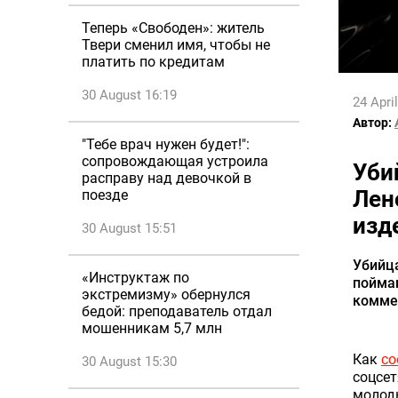
Теперь «Свободен»: житель
Твери сменил имя, чтобы не
платить по кредитам
30 August 16:19
24 Apri
Автор:
"Тебе врач нужен будет!":
сопровождающая устроила
Уби
расправу над девочкой в
Лен
поезде
изд
30 August 15:51
Убийца
«Инструктаж по
пойман
экстремизму» обернулся
коммен
бедой: преподаватель отдал
мошенникам 5,7 млн
Как
со
30 August 15:30
соцсе
молод