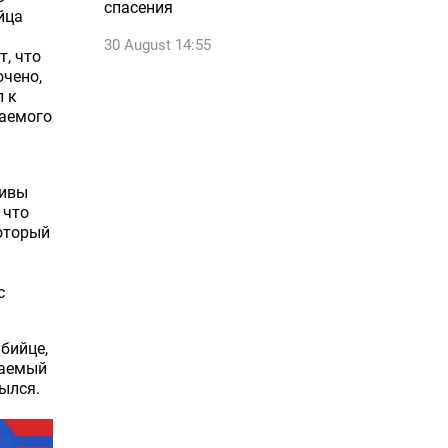
спасения
йца
30 August 14:55
т, что
ючено,
п к
ваемого
тивы
 что
оторый
с
убийце,
ваемый
ылся.