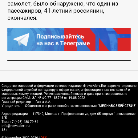
самолет, было обнаружено, что один из
пассажиров, 41-летний россиянин,
скончался.
Средство массовой информации сетевое издание «NewsAlert.Ru» зарегистрировано
Федеральной службой по надзору в сфере связи, информационных технологий и
массовых коммуникаций. Регистрационный номер и дата принятия решения о
регистрации СМИ: ЭЛ № ФС 77 - 83746 от 19.08.2022
Главный редактор — Ганга А.А.
Учредитель — Общество с ограниченной ответственностью "МЕДИАВОЗДЕЙСТВИЕ"
Адрес редакции — 117342, Москва г, Профсоюзная ул, дом 65, корпус 1, помещение
1/5
Тел.: +7 (495) 480-79-64
info@newsalert.ru
18+
© NewsAlert 2022-2026 |
RSS