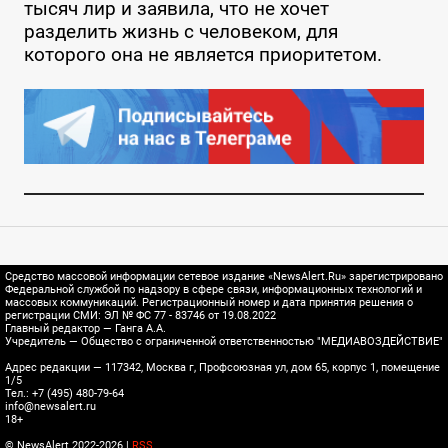
тысяч лир и заявила, что не хочет
разделить жизнь с человеком, для
которого она не является приоритетом.
Средство массовой информации сетевое издание «NewsAlert.Ru» зарегистрировано
Федеральной службой по надзору в сфере связи, информационных технологий и
массовых коммуникаций. Регистрационный номер и дата принятия решения о
регистрации СМИ: ЭЛ № ФС 77 - 83746 от 19.08.2022
Главный редактор — Ганга А.А.
Учредитель — Общество с ограниченной ответственностью "МЕДИАВОЗДЕЙСТВИЕ"
Адрес редакции — 117342, Москва г, Профсоюзная ул, дом 65, корпус 1, помещение
1/5
Тел.: +7 (495) 480-79-64
info@newsalert.ru
18+
© NewsAlert 2022-2026 |
RSS