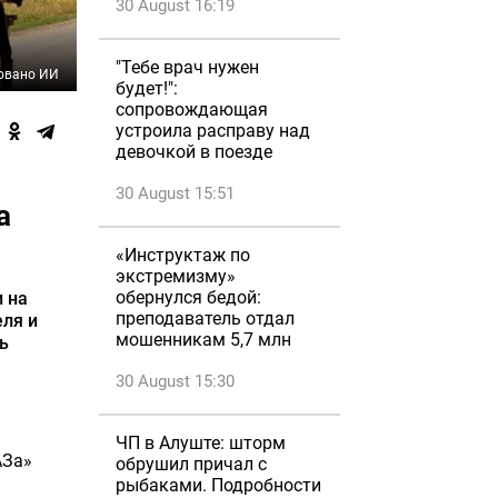
30 August 16:19
"Тебе врач нужен
овано ИИ
будет!":
сопровождающая
устроила расправу над
девочкой в поезде
30 August 15:51
а
«Инструктаж по
экстремизму»
обернулся бедой:
и на
преподаватель отдал
еля и
мошенникам 5,7 млн
ь
30 August 15:30
ЧП в Алуште: шторм
АЗа»
обрушил причал с
рыбаками. Подробности