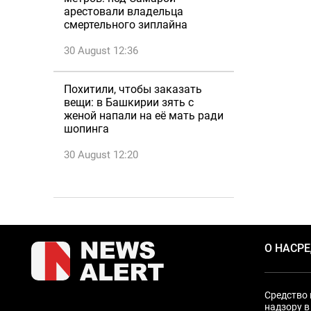
арестовали владельца
смертельного зиплайна
30 August 12:36
Похитили, чтобы заказать
вещи: в Башкирии зять с
женой напали на её мать ради
шопинга
30 August 12:20
О НАС
Р
Средство 
надзору в