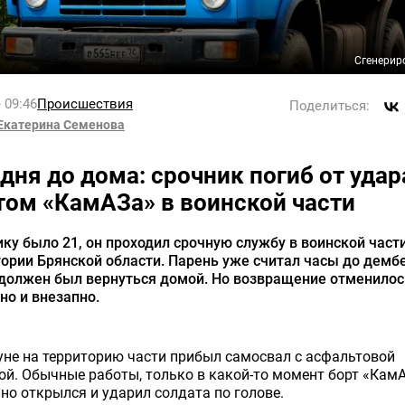
Сгенерир
 09:46
Происшествия
Поделиться:
Екатерина Семенова
 дня до дома: срочник погиб от удар
том «КамАЗа» в воинской части
ку было 21, он проходил срочную службу в воинской част
ории Брянской области. Парень уже считал часы до демб
 должен был вернуться домой. Но возвращение отменилос
но и внезапно.
не на территорию части прибыл самосвал с асфальтовой
й. Обычные работы, только в какой-то момент борт «Кам
но открылся и ударил солдата по голове.