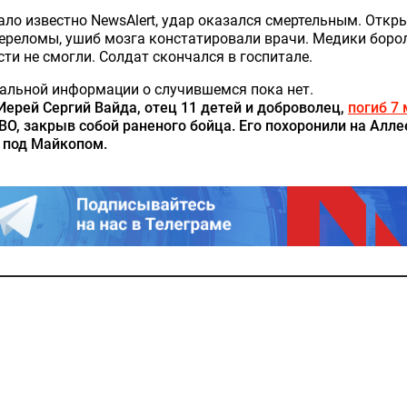
ало известно NewsAlert, удар оказался смертельным. Откр
ереломы, ушиб мозга констатировали врачи. Медики борол
сти не смогли. Солдат скончался в госпитале.
альной информации о случившемся пока нет.
Иерей Сергий Вайда, отец 11 детей и доброволец,
погиб 7
ВО, закрыв собой раненого бойца. Его похоронили на Алле
 под Майкопом.