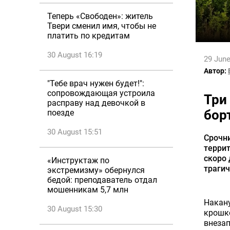
Теперь «Свободен»: житель
Твери сменил имя, чтобы не
платить по кредитам
30 August 16:19
29 June
Автор:
"Тебе врач нужен будет!":
сопровождающая устроила
Три
расправу над девочкой в
бор
поезде
30 August 15:51
Срочни
террит
скоро
«Инструктаж по
трагич
экстремизму» обернулся
бедой: преподаватель отдал
мошенникам 5,7 млн
Накану
30 August 15:30
крошко
внезап