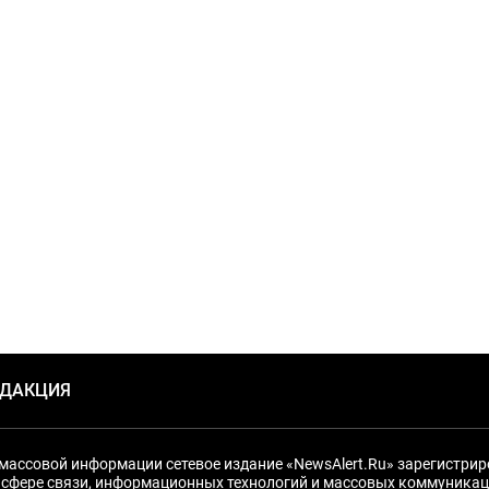
ЕДАКЦИЯ
массовой информации сетевое издание «NewsAlert.Ru» зарегистри
 сфере связи, информационных технологий и массовых коммуникац