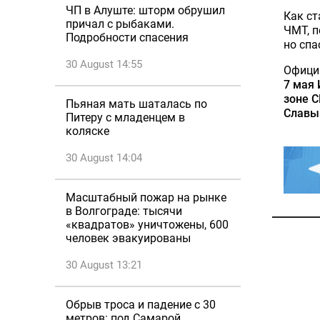
ЧП в Алуште: шторм обрушил
Как ст
причал с рыбаками.
ЧМТ, п
Подробности спасения
но спа
30 August 14:55
Офици
7 мая 
зоне С
Пьяная мать шаталась по
Славы
Питеру с младенцем в
коляске
30 August 14:04
Масштабный пожар на рынке
в Волгограде: тысячи
«квадратов» уничтожены, 600
человек эвакуированы
30 August 13:21
Обрыв троса и падение с 30
метров: под Самарой