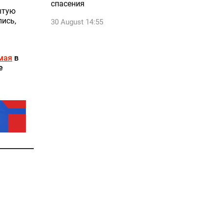
спасения
ытую
ись,
30 August 14:55
 мая
в
е