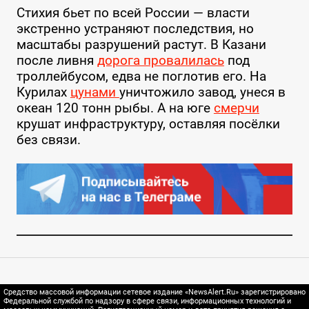
Стихия бьет по всей России — власти
экстренно устраняют последствия, но
масштабы разрушений растут. В Казани
после ливня
дорога провалилась
под
троллейбусом, едва не поглотив его. На
Курилах
цунами
уничтожило завод, унеся в
океан 120 тонн рыбы. А на юге
смерчи
крушат инфраструктуру, оставляя посёлки
без связи.
Средство массовой информации сетевое издание «NewsAlert.Ru» зарегистрировано
Федеральной службой по надзору в сфере связи, информационных технологий и