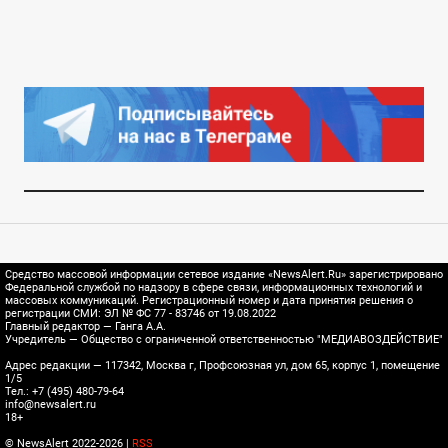
Средство массовой информации сетевое издание «NewsAlert.Ru» зарегистрировано
Федеральной службой по надзору в сфере связи, информационных технологий и
массовых коммуникаций. Регистрационный номер и дата принятия решения о
регистрации СМИ: ЭЛ № ФС 77 - 83746 от 19.08.2022
Главный редактор — Ганга А.А.
Учредитель — Общество с ограниченной ответственностью "МЕДИАВОЗДЕЙСТВИЕ"
Адрес редакции — 117342, Москва г, Профсоюзная ул, дом 65, корпус 1, помещение
1/5
Тел.: +7 (495) 480-79-64
info@newsalert.ru
18+
© NewsAlert 2022-2026 |
RSS