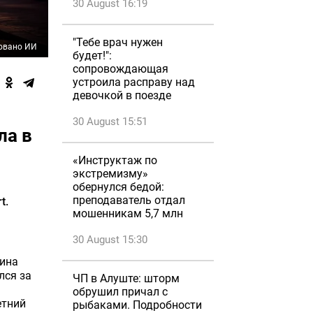
30 August 16:19
"Тебе врач нужен
овано ИИ
будет!":
сопровождающая
устроила расправу над
девочкой в поезде
30 August 15:51
ла в
«Инструктаж по
экстремизму»
обернулся бедой:
преподаватель отдал
t.
мошенникам 5,7 млн
30 August 15:30
чина
лся за
ЧП в Алуште: шторм
обрушил причал с
етний
рыбаками. Подробности