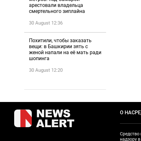
арестовали владельца
смертельного зиплайна
30 August 12:36
Похитили, чтобы заказать
вещи: в Башкирии зять с
женой напали на её мать ради
шопинга
30 August 12:20
О НАС
Р
Средство 
надзору в