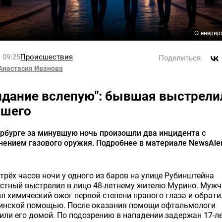
Сгенерир
 09:25
Происшествия
Поделиться:
Анастасия Иванова
идание вслепую": бывшая выстрели
шего
рбурге за минувшую ночь произошли два инцидента с
ением газового оружия. Подробнее в материале NewsAler
трёх часов ночи у одного из баров на улице Рубинштейна
стный выстрелил в лицо 48-летнему жителю Мурино. Муж
л химический ожог первой степени правого глаза и обрати
инской помощью. После оказания помощи офтальмологи
или его домой. По подозрению в нападении задержан 17-л