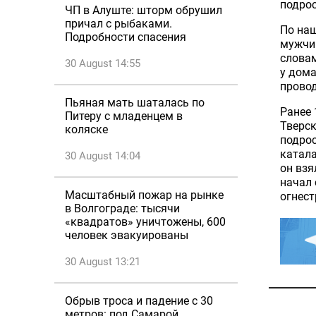
подрос
ЧП в Алуште: шторм обрушил
причал с рыбаками.
По наш
Подробности спасения
мужчин
словам
30 August 14:55
у дома
провод
Пьяная мать шаталась по
Ранее
Питеру с младенцем в
Тверск
коляске
подрос
катал
30 August 14:04
он взя
начал 
Масштабный пожар на рынке
огнест
в Волгограде: тысячи
«квадратов» уничтожены, 600
человек эвакуированы
30 August 13:21
Обрыв троса и падение с 30
метров: под Самарой