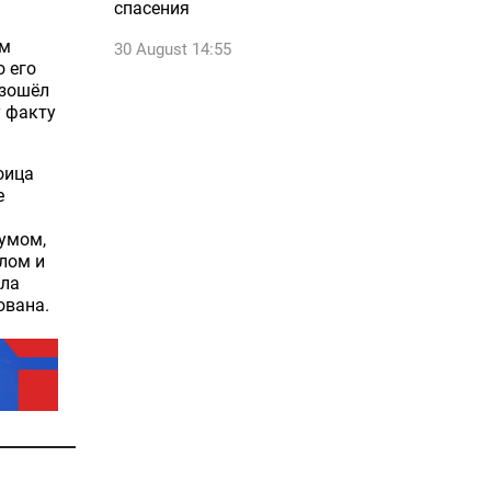
спасения
ам
30 August 14:55
 его
изошёл
у факту
оица
е
умом,
лом и
ила
ована.