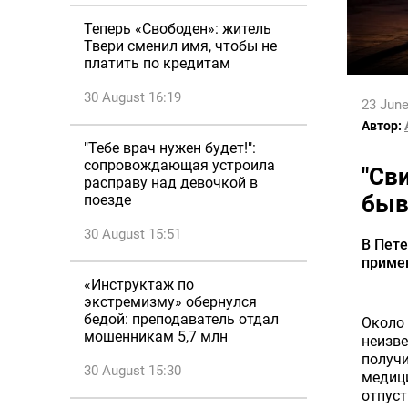
Теперь «Свободен»: житель
Твери сменил имя, чтобы не
платить по кредитам
30 August 16:19
23 June
Автор:
"Тебе врач нужен будет!":
сопровождающая устроила
"Св
расправу над девочкой в
быв
поезде
30 August 15:51
В Пете
примен
«Инструктаж по
экстремизму» обернулся
бедой: преподаватель отдал
Около 
мошенникам 5,7 млн
неизве
получи
30 August 15:30
медиц
отпуст