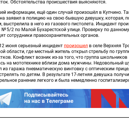
ток. Обстоятельства происшествия выясняются.
ей информации, ещё один случай произошёл в Купчино. Т
а заявил в полицию на свою бывшую девушку, которая, по
, выстрелила в него из газового пистолета. Инцидент про
 № 5/2 по Малой Бухарестской улице. Проверку по данном
ят сотрудники правоохранительных органов.
 12 июня серьезный инцидент
произошел
в селе Верхняя Тр
ой области, где местный житель открыл стрельбу по групп
тков. Конфликт возник из-за того, что группа школьников
ась на мототехнике вблизи дома мужчины. Недовольный ш
л из гаража пневматическую винтовку с оптическим прице
стрелять по детям. В результате 17-летняя девушка получ
рельное ранение легкого и была немедленно госпитализир