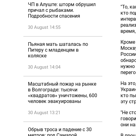
ЧП в Алуште: шторм обрушил
"То, к
причал с рыбаками.
кто по
Подробности спасения
интерв
реализ
30 August 14:55
время,
Кроме 
Пьяная мать шаталась по
Москву
Питеру с младенцем в
России
коляске
обнаро
нужно 
30 August 14:04
перего
На это
Масштабный пожар на рынке
Украин
в Волгограде: тысячи
кто пы
«квадратов» уничтожены, 600
человек эвакуированы
эту ст
"Не ст
30 August 13:21
говори
они на
Обрыв троса и падение с 30
метров: под Самарой
В прош