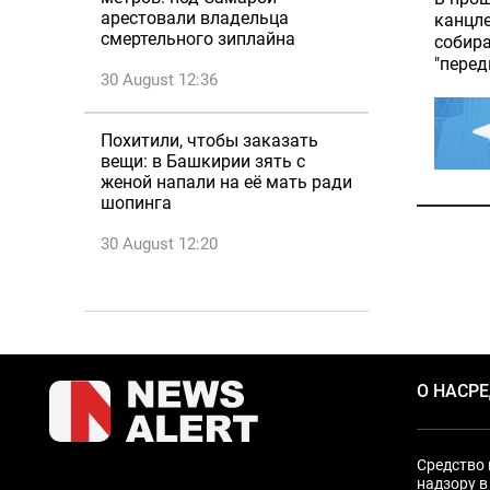
арестовали владельца
канцле
смертельного зиплайна
собира
"перед
30 August 12:36
Похитили, чтобы заказать
вещи: в Башкирии зять с
женой напали на её мать ради
шопинга
30 August 12:20
О НАС
Р
Средство 
надзору в