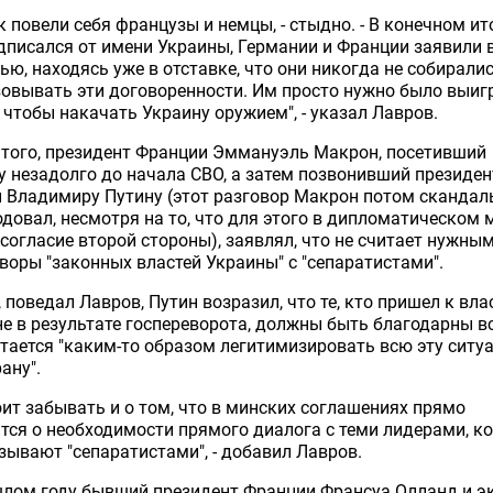
ак повели себя французы и немцы, - стыдно. - В конечном ито
дписался от имени Украины, Германии и Франции заявили 
ью, находясь уже в отставке, что они никогда не собирали
овывать эти договоренности. Им просто нужно было выиг
 чтобы накачать Украину оружием", - указал Лавров.
того, президент Франции Эммануэль Макрон, посетивший
 незадолго до начала СВО, а затем позвонивший президен
 Владимиру Путину (этот разговор Макрон потом скандал
довал, несмотря на то, что для этого в дипломатическом 
согласие второй стороны), заявлял, что не считает нужны
воры "законных властей Украины" с "сепаратистами".
, поведал Лавров, Путин возразил, что те, кто пришел к вла
е в результате госпереворота, должны быть благодарны в
тается "каким-то образом легитимизировать всю эту ситу
рану".
оит забывать и о том, что в минских соглашениях прямо
тся о необходимости прямого диалога с теми лидерами, к
зывают "сепаратистами", - добавил Лавров.
лом году бывший президент Франции Франсуа Олланд и эк