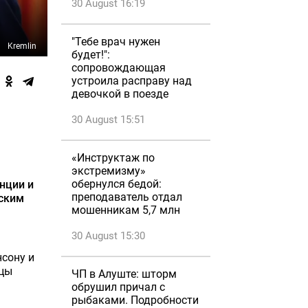
30 August 16:19
"Тебе врач нужен
Kremlin
будет!":
сопровождающая
устроила расправу над
девочкой в поезде
30 August 15:51
«Инструктаж по
экстремизму»
обернулся бедой:
нции и
преподаватель отдал
нским
мошенникам 5,7 млн
30 August 15:30
сону и
йцы
ЧП в Алуште: шторм
обрушил причал с
рыбаками. Подробности