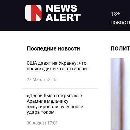
18+
НОВОСТ
Последние новости
ПОЛИ
США давят на Украину: что
происходит и что это значит
27 March 13:15
«Дверь была открыта»: в
Арамиле мальчику
ампутировали руку после
удара током
30 August 17:01