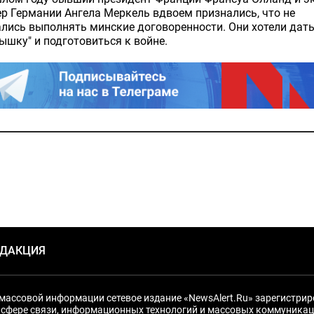
р Германии Ангела Меркель вдвоем признались, что не
лись выполнять минские договоренности. Они хотели дать
ышку" и подготовиться к войне.
ЕДАКЦИЯ
массовой информации сетевое издание «NewsAlert.Ru» зарегистри
 сфере связи, информационных технологий и массовых коммуникац