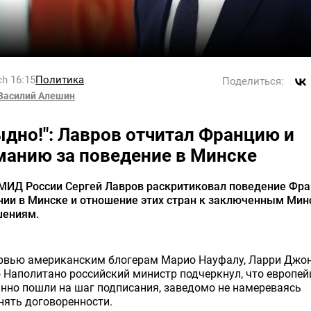
h 16:15
Политика
Поделиться:
Василий Алешин
ыдно!": Лавров отчитал Францию и
манию за поведение в Минске
 МИД России Сергей Лавров раскритиковал поведение Фра
нии в Минске и отношение этих стран к заключенным Ми
шениям.
ервью американским блогерам Марио Науфалу, Ларри Джон
Наполитано российский министр подчеркнул, что европе
нно пошли на шаг подписания, заведомо не намереваясь
нять договоренности.