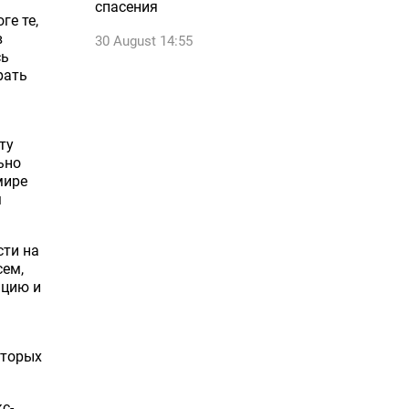
спасения
ге те,
в
30 August 14:55
сь
рать
ту
ьно
мире
м
сти на
сем,
ацию и
оторых
с-