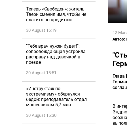
Теперь «Свободен»: житель
Твери сменил имя, чтобы не
платить по кредитам
30 August 16:19
12 Marc
Автор:
"Тебе врач нужен будет!":
сопровождающая устроила
"Ст
расправу над девочкой в
Гер
поезде
30 August 15:51
Глава
Герма
согла
«Инструктаж по
экстремизму» обернулся
бедой: преподаватель отдал
мошенникам 5,7 млн
В инт
Эндрю 
30 August 15:30
осозна
выпол