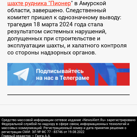
шахте рудника "Пионер
" в Амурской
области, завершено. Следственный
комитет пришел к однозначному выводу:
трагедия 18 марта 2024 года стала
результатом системных нарушений,
допущенных при строительстве и
эксплуатации шахты, и халатного контроля
со стороны надзорных органов.
Средство массовой информации сетевое издание «NewsAlert.Ru» зарегистрировано
Федеральной службой по надзору в сфере связи, информационных технологий и
массовых коммуникаций. Регистрационный номер и дата принятия решения о
регистрации СМИ: ЭЛ № ФС 77 - 83746 от 19.08.2022
Главный редактор — Ганга А.А.