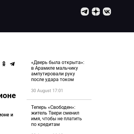
«Дверь была открыта»:
в Арамиле мальчику
ампутировали руку
после удара током
30 August 17:01
ионе
Теперь «Свободен»:
житель Твери сменил
ионе и
имя, чтобы не платить
по кредитам