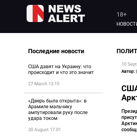
18+
НОВОСТ
Последние новости
ПОЛИ
10 Sep
США давят на Украину: что
Автор:
происходит и что это значит
27 March 13:15
США
Арк
«Дверь была открыта»: в
Арамиле мальчику
Прези
ампутировали руку после
присут
удара током
Арктик
сообщи
30 August 17:01