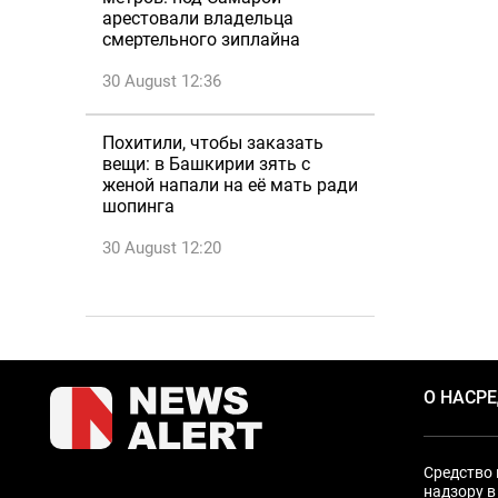
арестовали владельца
смертельного зиплайна
30 August 12:36
Похитили, чтобы заказать
вещи: в Башкирии зять с
женой напали на её мать ради
шопинга
30 August 12:20
О НАС
Р
Средство 
надзору в