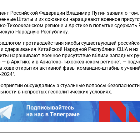
ент Российской Федерации Владимир Путин заявил о том,
енные Штаты и их союзники наращивают военное присутс
ко-Тихоокеанском регионе и Арктике в попытке сдержать
йскую Народную Республику.
предлогом противодействия якобы существующей российск
 и сдерживания Китайской Народной Республики США и их
иты наращивают военное присутствие вблизи западных р
 — в Арктике и в Азиатско-Тихоокеанском регионе", — подч
в ходе открытия активной фазы командно-штабных учени
-2024".
роприятии обсуждались актуальные вопросы безопасности
ьности в непростых геополитических условиях.