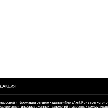
ЕДАКЦИЯ
массовой информации сетевое издание «NewsAlert.Ru» зарегистри
 сфере связи, информационных технологий и массовых коммуникац