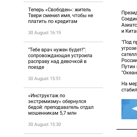
Теперь «Свободен»: житель
Презид
Твери сменил имя, чтобы не
Соедин
платить по кредитам
Азиатс
и Кита
30 August 16:19
"Под 
угрозе
"Тебе врач нужен будет!":
сателл
сопровождающая устроила
России
расправу над девочкой в
Путин 
поезде
"Океан
30 August 15:51
На ме
стабил
«Инструктаж по
экстремизму» обернулся
бедой: преподаватель отдал
мошенникам 5,7 млн
30 August 15:30