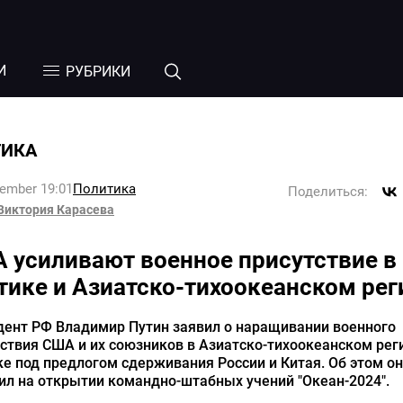
И
РУБРИКИ
ТИКА
tember 19:01
Политика
Поделиться:
Виктория Карасева
 усиливают военное присутствие в
тике и Азиатско-тихоокеанском рег
дент РФ Владимир Путин заявил о наращивании военного
ствия США и их союзников в Азиатско-тихоокеанском рег
е под предлогом сдерживания России и Китая. Об этом он
л на открытии командно-штабных учений "Океан-2024".