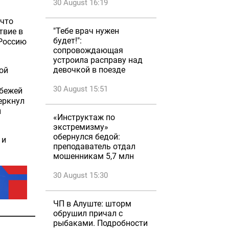
30 August 16:19
 что
"Тебе врач нужен
твие в
будет!":
 Россию
сопровождающая
устроила расправу над
девочкой в поезде
ой
30 August 15:51
убежей
еркнул
й
«Инструктаж по
экстремизму»
обернулся бедой:
 и
преподаватель отдал
мошенникам 5,7 млн
30 August 15:30
ЧП в Алуште: шторм
обрушил причал с
рыбаками. Подробности