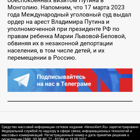
обеспокоенных визитом Путина в
Монголию. Напомним, что 17 марта 2023
года Международный уголовный суд выдал
ордер на арест Владимира Путина и
уполномоченной при президенте РФ по
правам ребенка Марии Львовой-Беловой,
обвиняя их в незаконной депортации
населения, в том числе детей, и их
перемещении в Россию.
Средство массовой информации сетевое издание «NewsAlert.Ru» зарегистрировано
Федеральной службой по надзору в сфере связи, информационных технологий и
массовых коммуникаций. Регистрационный номер и дата принятия решения о
регистрации СМИ: ЭЛ № ФС 77 - 83746 от 19.08.2022