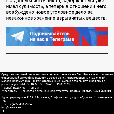
По данным источников, задержанный уже
имел судимость, а теперь в отношении него
возбуждено новое уголовное дело за
незаконное хранение взрывчатых веществ.
Средство массовой информации сетевое издание «NewsAlert.Ru» зарегистрировано
Федеральной службой по надзору в сфере связи, информационных технологий и
массовых коммуникаций. Регистрационный номер и дата принятия решения о
регистрации СМИ: ЭЛ № ФС 77 - 83746 от 19.08.2022
Главный редактор — Ганга А.А.
Учредитель — Общество с ограниченной ответственностью "МЕДИАВОЗДЕЙСТВИЕ"
Адрес редакции — 117342, Москва г, Профсоюзная ул, дом 65, корпус 1, помещение
1/5
Тел.: +7 (495) 480-79-64
info@newsalert.ru
18+