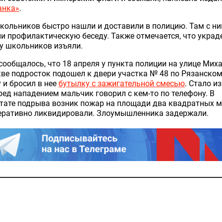
анка»
.
кольников быстро нашли и доставили в полицию. Там с н
и профилактическую беседу. Также отмечается, что укра
у школьников изъяли.
сообщалось, что 18 апреля у пункта полиции на улице Мих
ве подросток подошел к двери участка № 48 по Рязанско
 и бросил в нее
бутылку с зажигательной смесью
. Стало и
ред нападением мальчик говорил с кем-то по телефону. В
тате подрыва возник пожар на площади два квадратных м
перативно ликвидировали. Злоумышленника задержали.