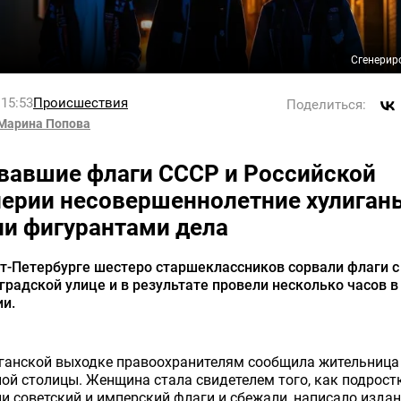
Сгенерир
 15:53
Происшествия
Поделиться:
Марина Попова
вавшие флаги СССР и Российской
ерии несовершеннолетние хулиган
ли фигурантами дела
т-Петербурге шестеро старшеклассников сорвали флаги с
градской улице и в результате провели несколько часов в
и.
иганской выходке правоохранителям сообщила жительница
ой столицы. Женщина стала свидетелем того, как подрост
и советский и имперский флаги и сбежали, написало изда