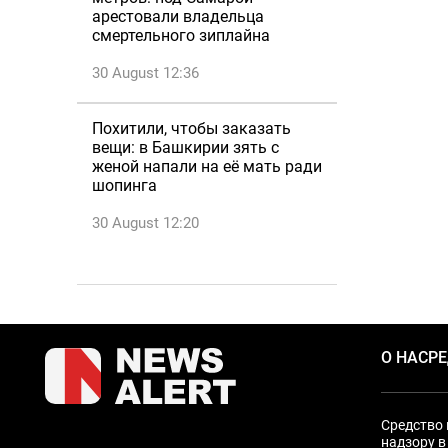
арестовали владельца
смертельного зиплайна
30 August 12:36
Похитили, чтобы заказать
вещи: в Башкирии зять с
женой напали на её мать ради
шопинга
30 August 12:20
О НАС
Р
Средство 
надзору в