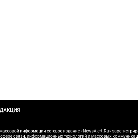
ЕДАКЦИЯ
массовой информации сетевое издание «NewsAlert.Ru» зарегистри
 сфере связи, информационных технологий и массовых коммуникац