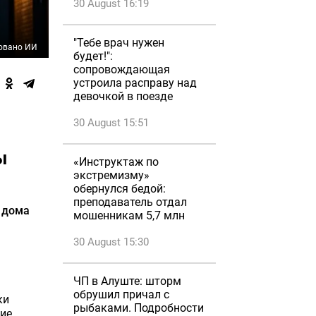
30 August 16:19
"Тебе врач нужен
овано ИИ
будет!":
сопровождающая
устроила расправу над
девочкой в поезде
30 August 15:51
ы
«Инструктаж по
экстремизму»
обернулся бедой:
преподаватель отдал
 дома
мошенникам 5,7 млн
30 August 15:30
ЧП в Алуште: шторм
обрушил причал с
ки
рыбаками. Подробности
ние