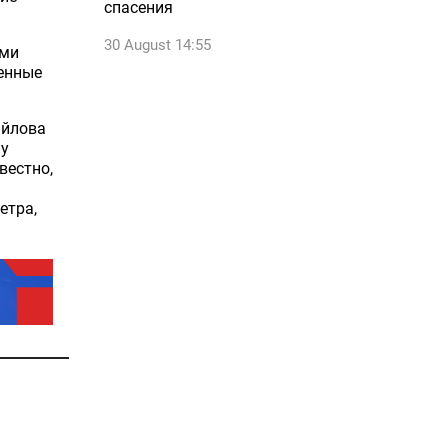
спасения
30 August 14:55
ими
денные
айлова
му
звестно,
етра,