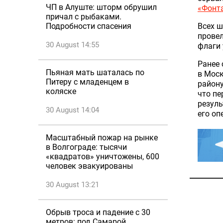
ЧП в Алуште: шторм обрушил
«Фонт
причал с рыбаками.
Всех ш
Подробности спасения
провел
30 August 14:55
флаги 
Ранее 
Пьяная мать шаталась по
в Моск
Питеру с младенцем в
району
коляске
что пе
резуль
30 August 14:04
его о
Масштабный пожар на рынке
в Волгограде: тысячи
«квадратов» уничтожены, 600
человек эвакуированы
30 August 13:21
Обрыв троса и падение с 30
метров: под Самарой