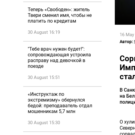
Теперь «Свободен»: житель
Твери сменил имя, чтобы не
платить по кредитам
30 August 16:19
16 May
Автор:
"Тебе врач нужен будет!":
сопровождающая устроила
Сор
расправу над девочкой в
Имп
поезде
ста
30 August 15:51
В Санк
«Инструктаж по
на Бел
экстремизму» обернулся
полици
бедой: преподаватель отдал
мошенникам 5,7 млн
О хул
30 August 15:30
Северн
сорвал