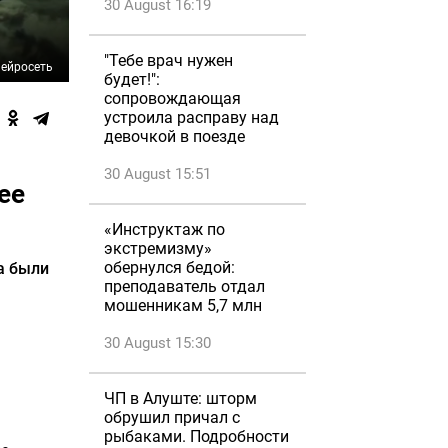
30 August 16:19
"Тебе врач нужен
ейросеть
будет!":
сопровождающая
устроила расправу над
девочкой в поезде
30 August 15:51
ее
«Инструктаж по
экстремизму»
обернулся бедой:
а были
преподаватель отдал
мошенникам 5,7 млн
30 August 15:30
ЧП в Алуште: шторм
обрушил причал с
рыбаками. Подробности