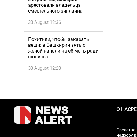
арестовали владельца
смертельного зиплайна
30 August 12:36
Похитили, чтобы заказать
вещи: в Башкирии зять с
женой напали на её мать ради
шопинга
30 August 12:20
О НАС
Р
Средство 
надзору в