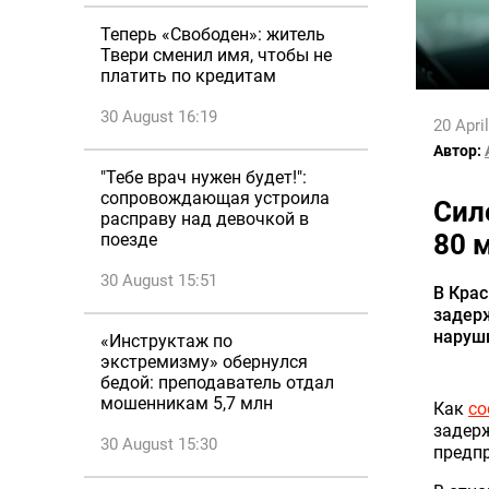
Теперь «Свободен»: житель
Твери сменил имя, чтобы не
платить по кредитам
30 August 16:19
20 Apri
Автор:
"Тебе врач нужен будет!":
сопровождающая устроила
Сил
расправу над девочкой в
80 
поезде
30 August 15:51
В Крас
задер
наруш
«Инструктаж по
экстремизму» обернулся
бедой: преподаватель отдал
мошенникам 5,7 млн
Как
со
задерж
30 August 15:30
предп