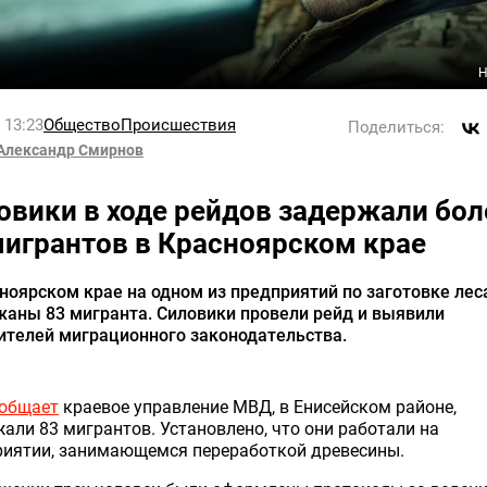
Н
l 13:23
Общество
Происшествия
Поделиться:
Александр Смирнов
овики в ходе рейдов задержали бол
мигрантов в Красноярском крае
ноярском крае на одном из предприятий по заготовке лес
жаны 83 мигранта. Силовики провели рейд и выявили
ителей миграционного законодательства.
общает
краевое управление МВД, в Енисейском районе,
али 83 мигрантов. Установлено, что они работали на
риятии, занимающемся переработкой древесины.