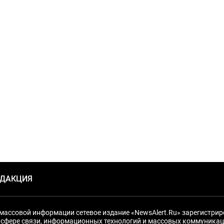
ЕДАКЦИЯ
массовой информации сетевое издание «NewsAlert.Ru» зарегистри
 сфере связи, информационных технологий и массовых коммуникац