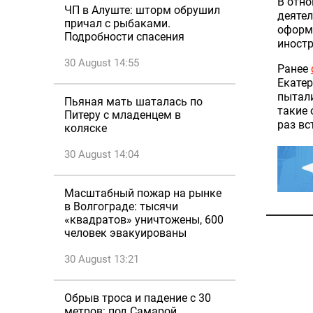
В отно
ЧП в Алуште: шторм обрушил
деятел
причал с рыбаками.
оформл
Подробности спасения
иностр
30 August 14:55
Ранее
Екатер
пытали
Пьяная мать шаталась по
такие 
Питеру с младенцем в
раз вс
коляске
30 August 14:04
Масштабный пожар на рынке
в Волгограде: тысячи
«квадратов» уничтожены, 600
человек эвакуированы
30 August 13:21
Обрыв троса и падение с 30
метров: под Самарой