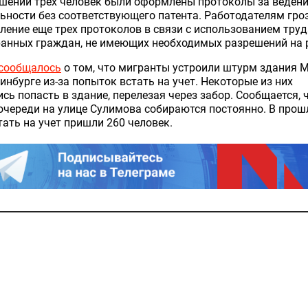
шении трех человек были оформлены протоколы за веден
ьности без соответствующего патента. Работодателям гро
ение еще трех протоколов в связи с использованием труд
анных граждан, не имеющих необходимых разрешений на 
сообщалось
о том, что мигранты устроили штурм здания 
инбурге из-за попыток встать на учет. Некоторые из них
сь попасть в здание, перелезая через забор. Сообщается, 
очереди на улице Сулимова собираются постоянно. В про
тать на учет пришли 260 человек.