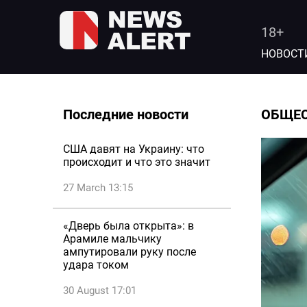
18+
НОВОСТ
Последние новости
ОБЩЕ
США давят на Украину: что
происходит и что это значит
27 March 13:15
«Дверь была открыта»: в
Арамиле мальчику
ампутировали руку после
удара током
30 August 17:01