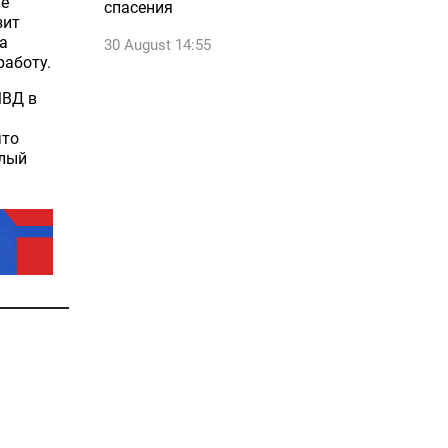
ие
спасения
зит
а
30 August 14:55
работу.
МВД в
что
шлый