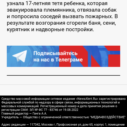
узнала 17-летняя тетя ребенка, которая
эвакуировала племянника, отвязала собак
и попросила соседей вызвать пожарных. В
результате возгорания сгорели баня, сени,
курятник и надворные постройки.
Средство массовой информации сетевое издание «NewsAlert.Ru» зарегистрировано
Федеральной службой по надзору в сфере связи, информационных технологий и
массовых коммуникаций. Регистрационный номер и дата принятия решения о
регистрации СМИ: ЭЛ № ФС 77 - 83746 от 19.08.2022
Главный редактор — Ганга А.А.
Учредитель — Общество с ограниченной ответственностью "МЕДИАВОЗДЕЙСТВИЕ"
Адрес редакции — 117342, Москва г, Профсоюзная ул, дом 65, корпус 1, помещение