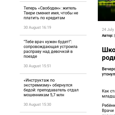
Теперь «Свободен»: житель
Твери сменил имя, чтобы не
платить по кредитам
30 August 16:19
24 July
Автор:
"Тебе врач нужен будет!":
сопровождающая устроила
Шко
расправу над девочкой в
род
поезде
30 August 15:51
Вечер
утонул
«Инструктаж по
экстремизму» обернулся
бедой: преподаватель отдал
Как ст
мошенникам 5,7 млн
младши
30 August 15:30
Ребёнк
Врачи 