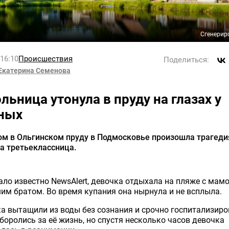
Сгенерир
 16:10
Происшествия
Поделиться:
Екатерина Семенова
льница утонула в пруду на глазах у
ных
ом в Ольгинском пруду в Подмосковье произошла трагеди
а третьеклассница.
ало известно NewsAlert, девочка отдыхала на пляже с мамо
м братом. Во время купания она нырнула и не всплыла.
а вытащили из воды без сознания и срочно госпитализиро
боролись за её жизнь, но спустя несколько часов девочка