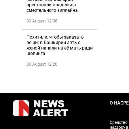
арестовали владельца
смертельного зиплайна
30 August 12:36
Похитили, чтобы заказать
вещи: в Башкирии зять с
женой напали на её мать ради
шопинга
30 August 12:20
О НАС
Р
Средство 
надзору в