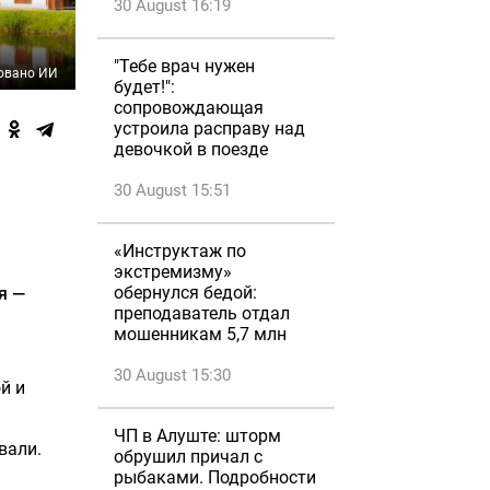
30 August 16:19
"Тебе врач нужен
овано ИИ
будет!":
сопровождающая
устроила расправу над
девочкой в поезде
30 August 15:51
«Инструктаж по
экстремизму»
обернулся бедой:
я —
преподаватель отдал
мошенникам 5,7 млн
30 August 15:30
й и
ЧП в Алуште: шторм
вали.
обрушил причал с
рыбаками. Подробности