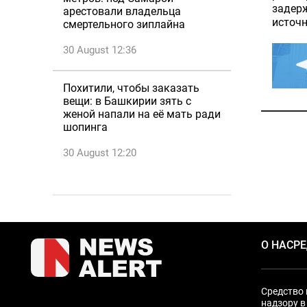
задерж
арестовали владельца
источн
смертельного зиплайна
30 August 12:36
Похитили, чтобы заказать
вещи: в Башкирии зять с
женой напали на её мать ради
шопинга
30 August 12:20
О НАС
Р
Средство 
надзору в