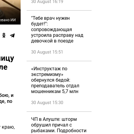
30 August 16:19
"Тебе врач нужен
овано ИИ
будет!":
сопровождающая
устроила расправу над
девочкой в поезде
30 August 15:51
ницу
ле
«Инструктаж по
экстремизму»
обернулся бедой:
преподаватель отдал
а
мошенникам 5,7 млн
бою, и
де, по
30 August 15:30
ЧП в Алуште: шторм
обрушил причал с
 краю,
рыбаками. Подробности