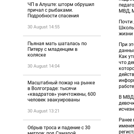
ЧП в Алуште: шторм обрушил
педаго
причал с рыбаками.
МВД, М
Подробности спасения
Почти 
30 August 14:55
Школьн
жизни 
Пьяная мать шаталась по
При эт
Питеру с младенцем в
данным
коляске
Как ут
что де
30 August 14:04
котор
действ
инфор
Масштабный пожар на рынке
работе
в Волгограде: тысячи
«квадратов» уничтожены, 600
В МВД 
человек эвакуированы
девочк
исчезн
30 August 13:21
Ранее 
имене
Обрыв троса и падение с 30
регист
метров: под Самарой