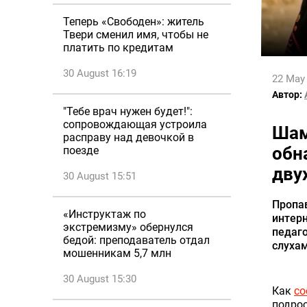
Теперь «Свободен»: житель
Твери сменил имя, чтобы не
платить по кредитам
30 August 16:19
22 May
Автор:
"Тебе врач нужен будет!":
сопровождающая устроила
Шам
расправу над девочкой в
обн
поезде
дву
30 August 15:51
Пропав
«Инструктаж по
интерн
экстремизму» обернулся
педаго
бедой: преподаватель отдал
слуха
мошенникам 5,7 млн
30 August 15:30
Как
с
подрос