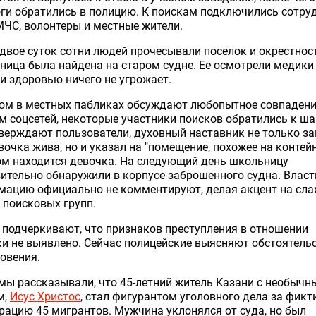
ги обратились в полицию. К поискам подключились сотру
ЧС, волонтеры и местные жители.
двое суток сотни людей прочесывали поселок и окрестнос
ица была найдена на старом судне. Ее осмотрели медики
и здоровью ничего не угрожает.
ом в местных пабликах обсуждают любопытное совпадени
 соцсетей, некоторые участники поисков обратились к ша
верждают пользователи, духовный наставник не только за
вочка жива, но и указал на "помещение, похожее на контейн
ом находится девочка. На следующий день школьницу
ительно обнаружили в корпусе заброшенного судна. Власт
мацию официально не комментируют, делая акцент на сл
 поисковых групп.
подчеркивают, что признаков преступления в отношении
и не выявлено. Сейчас полицейские выясняют обстоятельс
овения.
мы рассказывали, что 45-летний житель Казани с необыч
м,
Исус Христос
, стал фигурантом уголовного дела за фик
рацию 45 мигрантов. Мужчина уклонялся от суда, но был