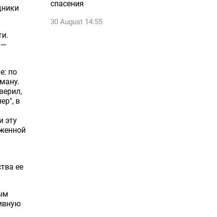
спасения
дники
30 August 14:55
ти.
 —
е: по
ману.
верил,
ер", в
и эту
аженной
тва ее
ным
тивную