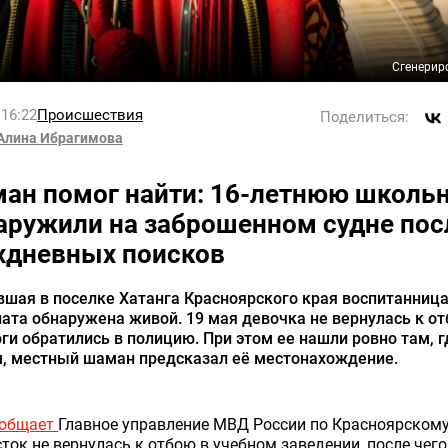
Сгенерир
 16:22
Происшествия
Поделиться:
Алина Ибрагимова
ан помог найти: 16-летнюю школь
аружили на заброшенном судне пос
хдневных поисков
шая в поселке Хатанга Красноярского края воспитанниц
ата обнаружена живой. 19 мая девочка не вернулась к от
ги обратились в полицию. При этом ее нашли ровно там, г
м, местный шаман предсказал её местонахождение.
ообщает
Главное управление МВД России по Красноярскому
ток не вернулась к отбою в учебном заведении, после чего