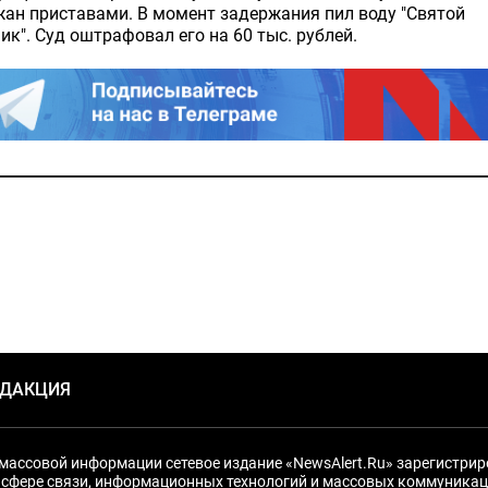
ан приставами. В момент задержания пил воду "Святой
ик". Суд оштрафовал его на 60 тыс. рублей.
ЕДАКЦИЯ
массовой информации сетевое издание «NewsAlert.Ru» зарегистри
 сфере связи, информационных технологий и массовых коммуникац