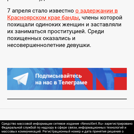
7 апреля стало известно
о задержании в
Красноярском крае банды
, члены которой
похищали одиноких женщин и заставляли
их заниматься проституцией. Среди
похищенных оказались и
несовершеннолетние девушки.
Средство массовой информации сетевое издание «NewsAlert.Ru» зарегистрировано
Федеральной службой по надзору в сфере связи, информационных технологий и
массовых коммуникаций. Регистрационный номер и дата принятия решения о