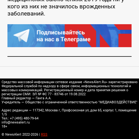
кого из них не значилось врожденных
заболеваний.
Средство массовой информации сетевое издание «NewsAlert.Ru» зарегистрировано
Федеральной службой по надзору в сфере связи, информационных технологий и
массовых коммуникаций. Регистрационный номер и дата принятия решения о
регистрации СМИ: ЭЛ № ФС 77 - 83746 от 19.08.2022
Главный редактор — Ганга А.А.
Учредитель — Общество с ограниченной ответственностью "МЕДИАВОЗДЕЙСТВИЕ"
Адрес редакции — 117342, Москва г, Профсоюзная ул, дом 65, корпус 1, помещение
1/5
Тел.: +7 (495) 480-79-64
info@newsalert.ru
18+
© NewsAlert 2022-2026 |
RSS