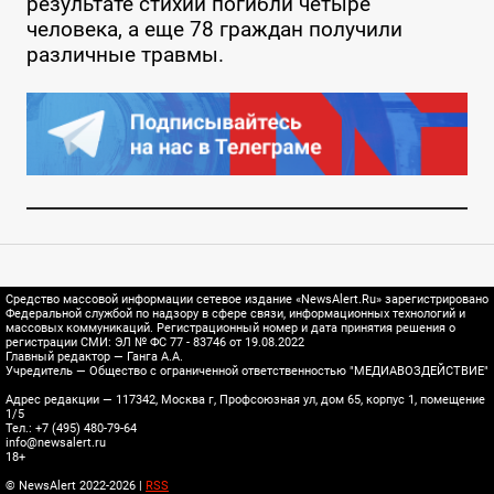
результате стихии погибли четыре
человека, а еще 78 граждан получили
различные травмы.
Средство массовой информации сетевое издание «NewsAlert.Ru» зарегистрировано
Федеральной службой по надзору в сфере связи, информационных технологий и
массовых коммуникаций. Регистрационный номер и дата принятия решения о
регистрации СМИ: ЭЛ № ФС 77 - 83746 от 19.08.2022
Главный редактор — Ганга А.А.
Учредитель — Общество с ограниченной ответственностью "МЕДИАВОЗДЕЙСТВИЕ"
Адрес редакции — 117342, Москва г, Профсоюзная ул, дом 65, корпус 1, помещение
1/5
Тел.: +7 (495) 480-79-64
info@newsalert.ru
18+
© NewsAlert 2022-2026 |
RSS