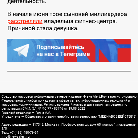
деятельность.
В начале июня трое сыновей миллиардера
расстреляли
владельца фитнес-центра.
Причиной стала девушка.
Средство массовой информации сетевое издание «NewsAlert.Ru» зарегистрировано
Федеральной службой по надзору в сфере связи, информационных технологий и
массовых коммуникаций. Регистрационный номер и дата принятия решения о
регистрации СМИ: ЭЛ № ФС 77 - 83746 от 19.08.2022
Главный редактор — Ганга А.А.
Учредитель — Общество с ограниченной ответственностью "МЕДИАВОЗДЕЙСТВИЕ"
Адрес редакции — 117342, Москва г, Профсоюзная ул, дом 65, корпус 1, помещение
1/5
Тел.: +7 (495) 480-79-64
info@newsalert.ru