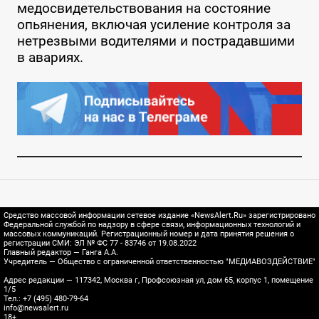
медосвидетельствования на состояние
опьянения, включая усиление контроля за
нетрезвыми водителями и пострадавшими
в авариях.
Средство массовой информации сетевое издание «NewsAlert.Ru» зарегистрировано
Федеральной службой по надзору в сфере связи, информационных технологий и
массовых коммуникаций. Регистрационный номер и дата принятия решения о
регистрации СМИ: ЭЛ № ФС 77 - 83746 от 19.08.2022
Главный редактор — Ганга А.А.
Учредитель — Общество с ограниченной ответственностью "МЕДИАВОЗДЕЙСТВИЕ"
Адрес редакции — 117342, Москва г, Профсоюзная ул, дом 65, корпус 1, помещение
1/5
Тел.: +7 (495) 480-79-64
info@newsalert.ru
18+