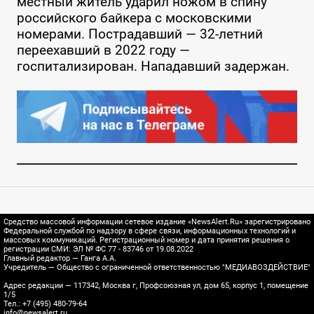
местный житель ударил ножом в спину
российского байкера с московскими
номерами. Пострадавший — 32-летний
переехавший в 2022 году —
госпитализирован. Нападавший задержан.
Средство массовой информации сетевое издание «NewsAlert.Ru» зарегистрировано
Федеральной службой по надзору в сфере связи, информационных технологий и
массовых коммуникаций. Регистрационный номер и дата принятия решения о
регистрации СМИ: ЭЛ № ФС 77 - 83746 от 19.08.2022
Главный редактор — Ганга А.А.
Учредитель — Общество с ограниченной ответственностью "МЕДИАВОЗДЕЙСТВИЕ"
Адрес редакции — 117342, Москва г, Профсоюзная ул, дом 65, корпус 1, помещение
1/5
Тел.: +7 (495) 480-79-64
info@newsalert.ru